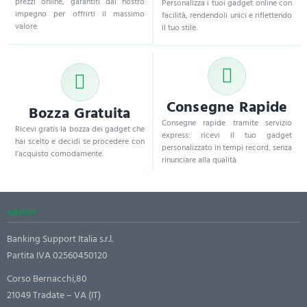
prezzi online, garantiti dal nostro
Personalizza i tuoi gadget online con
impegno per offrirti il massimo
facilità, rendendoli unici e riflettendo
valore.
il tuo stile.
Consegne Rapide
Bozza Gratuita
Consegne rapide tramite servizio
Ricevi gratis la bozza dei gadget che
express: ricevi il tuo gadget
hai scelto e decidi se procedere con
personalizzato in tempi record, senza
l'acquisto comodamente.
rinunciare alla qualità.
ABOUT
Banking Support Italia s.r.l.
Partita IVA 02560450120
Corso Bernacchi,80
21049 Tradate – VA (IT)