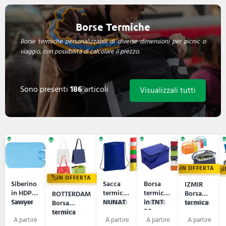
Borse Termiche
Borse termiche personalizzabili di diverse dimensioni per picnic o
viaggio, con possibilità di calcolare il prezzo.
Sono presenti
186
articoli
Visualizzali tutti
IN OFFERTA
IN OFFERTA
Siberino
Sacca
Borsa
IZMIR
in HDPE
termica
termica
Borsa
ROTTERDAM
Sawyer
NUNAT
in TNT
termica
Borsa
53B7604
53N81290
53B3656
53L98409
80gr
termica
53L98410
Arlene