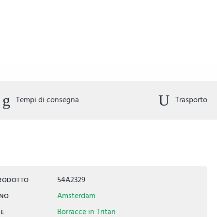
Tempi di consegna
Trasporto
54A2329
PRODOTTO
Amsterdam
INO
Borracce in Tritan
IE