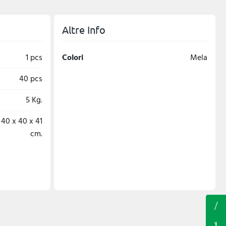
Altre Info
1 pcs
Colori
Mela
40 pcs
5 Kg.
40 x 40 x 41
cm.