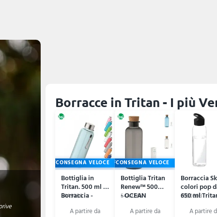
Borracce in Tritan - I più V
CONSEGNA VELOCE
CONSEGNA VELOCE
Bottiglia in
Bottiglia Tritan
Borraccia S
Tritan. 500 ml -
Renew™ 500ml
colori pop d
Borraccia -
- OCEAN
650 ml Trit
54A9356
54A2266
P100508
UTAH
prive