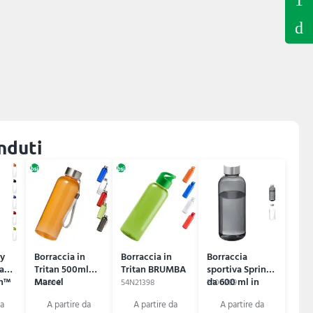
enduti
ky
Borraccia in
Borraccia in
Borraccia
a
Tritan 500ml
Tritan BRUMBA
sportiva Spring
an™
Marcel
da 600 ml in
54B8941
54N21398
P100289
Tritan™