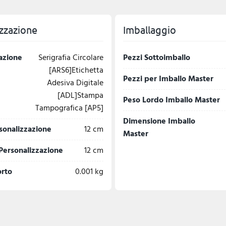
zzazione
Imballaggio
azione
Serigrafia Circolare
Pezzi Sottoimballo
[ARS6]Etichetta
Pezzi per Imballo Master
Adesiva Digitale
[ADL]Stampa
Peso Lordo Imballo Master
Tampografica [AP5]
Dimensione Imballo
sonalizzazione
12 cm
Master
Personalizzazione
12 cm
orto
0.001 kg