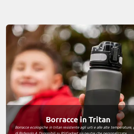
Borracce in Tritan
Borracce ecologiche in tritan resistente agli urti e alle alte temperature, 
di Bisfenolo A. Disponibili su BSIGadget sia neutre che personalizzate.