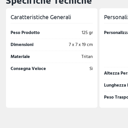
Specifiche Tecniche
Caratteristiche Generali
Personali
Peso Prodotto
125 gr
Personalizz
Dimensioni
7 x 7 x 19 cm
Materiale
Tritan
Consegna Veloce
Sì
Altezza Per
Lunghezza 
Peso Trasp