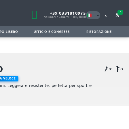
+39 0331810975
0
da lunedì a venerdì: 9.00 / 18.00
PO LIBERO
UFFICIO E CONGRESSI
RISTORAZIONE
D
Preferiti
Confr
A VELOCE
ni. Leggera e resistente, perfetta per sport e