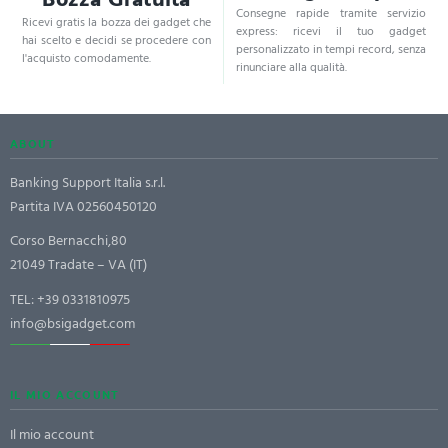
Consegne rapide tramite servizio
Ricevi gratis la bozza dei gadget che
express: ricevi il tuo gadget
hai scelto e decidi se procedere con
personalizzato in tempi record, senza
l'acquisto comodamente.
rinunciare alla qualità.
ABOUT
Banking Support Italia s.r.l.
Partita IVA 02560450120
Corso Bernacchi,80
21049 Tradate – VA (IT)
TEL:
+39 0331810975
info@bsigadget.com
IL MIO ACCOUNT
Il mio account