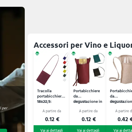
Accessori per Vino e Liquor
Tracolla
Portabicchiere
Portabicchi
portabicchiere
da
da
18x22,5
degustazione in
degustazion
54R24256
54S13414
54S22136
GASTONE
TNT
cotone ricic
i per
0.12 €
0.12 €
0.42 