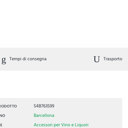
Tempi di consegna
Trasporto
54B763599
PRODOTTO
Barcellona
INO
Accessori per Vino e Liquori
IE