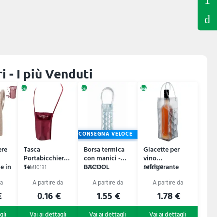
i - I più Venduti
CONSEGNA VELOCE
ere
Tasca
Borsa termica
Glacette per
Portabicchiere
con manici -
vino
e in
Te
BACOOL
refrigerante
54M10131
54A7760
54B7563
lato
Estelle
€
0.16 €
1.55 €
1.78 €