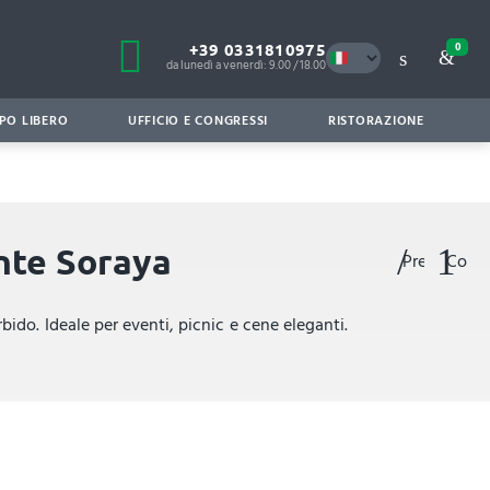
+39 0331810975
0
da lunedì a venerdì: 9.00 / 18.00
PO LIBERO
UFFICIO E CONGRESSI
RISTORAZIONE
ante Soraya
Preferiti
Confr
ido. Ideale per eventi, picnic e cene eleganti.