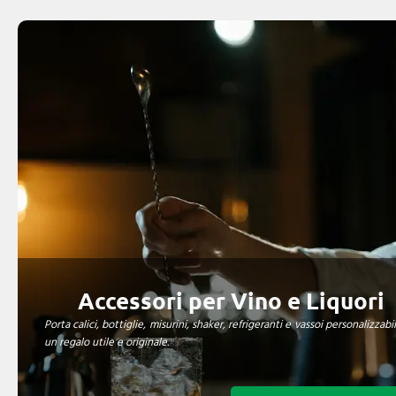
Accessori per Vino e Liquori
Porta calici, bottiglie, misurini, shaker, refrigeranti e vassoi personalizzabil
un regalo utile e originale.