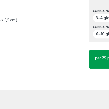
CONSEGNA
3–4 gio
 x 5,5 cm.)
CONSEGNA
6–10 gi
per
75
p