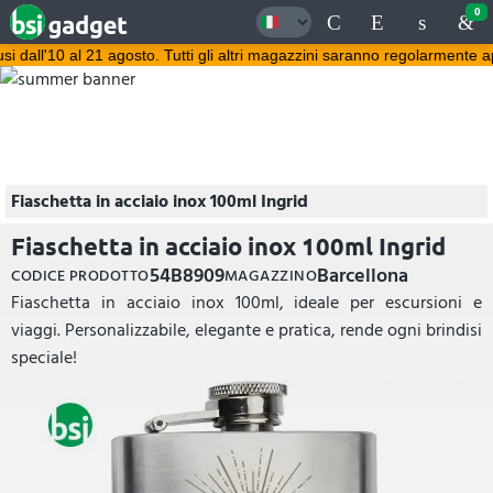
0
ll'10 al 21 agosto. Tutti gli altri magazzini saranno regolarmente aper
Buone Vacanze!
Saremo chiusi dal
17 Ago
al
21 Ago
Fiaschetta in acciaio inox 100ml Ingrid
Fiaschetta in acciaio inox 100ml Ingrid
54B8909
Barcellona
CODICE PRODOTTO
MAGAZZINO
Fiaschetta in acciaio inox 100ml, ideale per escursioni e
viaggi. Personalizzabile, elegante e pratica, rende ogni brindisi
speciale!