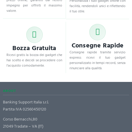
prezzi online, garantiti dal nostro
Personalizza i tuoi gadget online con
impegno per offrirti il massimo
facilità, rendendoli unici e riflettendo
valore.
il tuo stile.
Consegne Rapide
Bozza Gratuita
Consegne rapide tramite servizio
Ricevi gratis la bozza dei gadget che
express: ricevi il tuo gadget
hai scelto e decidi se procedere con
personalizzato in tempi record, senza
l'acquisto comodamente.
rinunciare alla qualità.
ABOUT
Banking Support Italia s.r.l.
Partita IVA 02560450120
Corso Bernacchi,80
21049 Tradate – VA (IT)