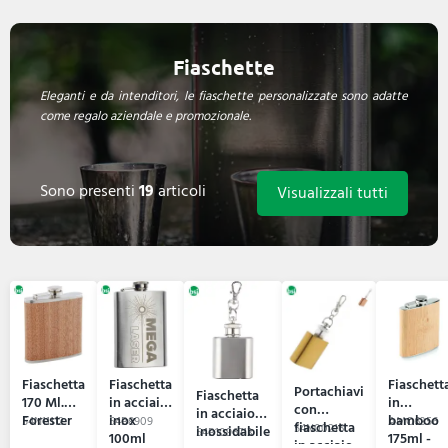
Fiaschette
Eleganti e da intenditori, le fiaschette personalizzate sono adatte
come regalo aziendale e promozionale.
Sono presenti
19
articoli
Visualizzali tutti
Fiaschetta
Fiaschetta
Fiaschett
Portachiavi
Fiaschetta
170 Ml.
in acciaio
in
con
in acciaio
Forester
inox
bamboo
54N11112
54B8909
AMO6356
fiaschetta
54N00216
inossidabile
54B1096713
100ml
175ml -
in acciaio