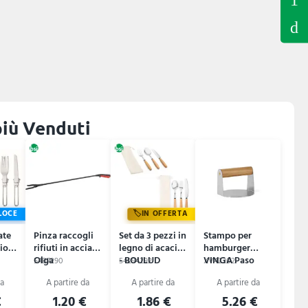
 più Venduti
LOCE
IN OFFERTA
ate
Pinza raccogli
Set da 3 pezzi in
Stampo per
o -
rifiuti in acciaio
legno di acacia
hamburger
Olga
- BOULUD
VINGA Paso
54B7290
54L94292
XV42202
€
1.20 €
1.86 €
5.26 €