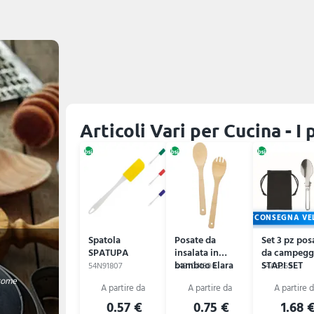
Articoli Vari per Cucina - I
CONSEGNA VE
Spatola
Posate da
Set 3 pz pos
SPATUPA
insalata in
da campeggi
bamboo Elara
STAPI SET
54N91807
54B1041500
54A6359
 come
0.57 €
0.75 €
1.68 