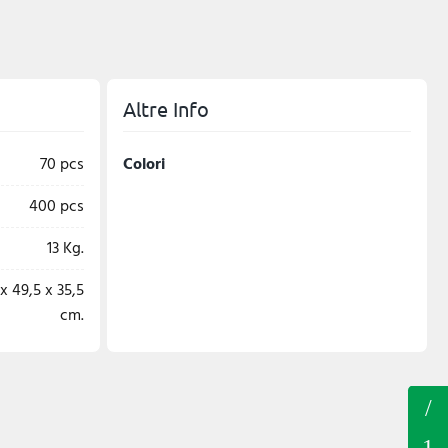
Altre Info
70 pcs
Colori
400 pcs
13 Kg.
x 49,5 x 35,5
cm.