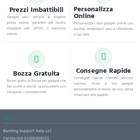
Personalizza
Prezzi Imbattibili
Online
Gadget unici sempre ai migliori
prezzi online, garantiti dal nostro
Personalizza i tuoi gadget online con
impegno per offrirti il massimo
facilità, rendendoli unici e riflettendo
valore.
il tuo stile.
Consegne Rapide
Bozza Gratuita
Consegne rapide tramite servizio
Ricevi gratis la bozza dei gadget che
express: ricevi il tuo gadget
hai scelto e decidi se procedere con
personalizzato in tempi record, senza
l'acquisto comodamente.
rinunciare alla qualità.
ABOUT
Banking Support Italia s.r.l.
Partita IVA 02560450120