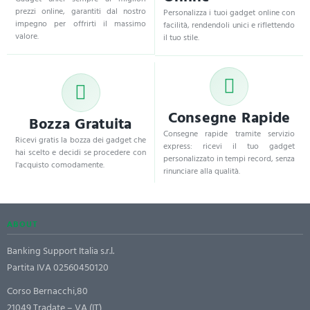
prezzi online, garantiti dal nostro
Personalizza i tuoi gadget online con
impegno per offrirti il massimo
facilità, rendendoli unici e riflettendo
valore.
il tuo stile.
Consegne Rapide
Bozza Gratuita
Consegne rapide tramite servizio
Ricevi gratis la bozza dei gadget che
express: ricevi il tuo gadget
hai scelto e decidi se procedere con
personalizzato in tempi record, senza
l'acquisto comodamente.
rinunciare alla qualità.
ABOUT
Banking Support Italia s.r.l.
Partita IVA 02560450120
Corso Bernacchi,80
21049 Tradate – VA (IT)