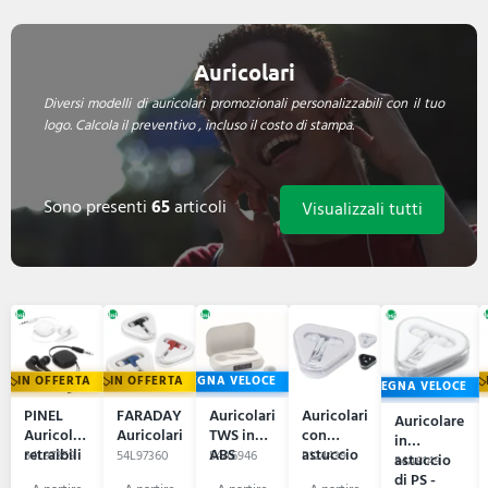
Auricolari
Diversi modelli di auricolari promozionali personalizzabili con il tuo
logo. Calcola il preventivo , incluso il costo di stampa.
Sono presenti
65
articoli
Visualizzali tutti
IN OFFERTA
IN OFFERTA
CONSEGNA VELOCE
CONSEGNA VELOCE
PINEL
FARADAY
Auricolari
Auricolari
Auricolare
Auricolari
Auricolari
TWS in
con
in
retraibili
ABS
astuccio
54L97359
54L97360
54A6946
P124439
astuccio
54A8149
riciclato -
Rebel
di PS -