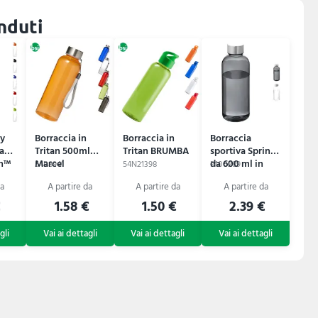
enduti
ky
Borraccia in
Borraccia in
Borraccia
a
Tritan 500ml
Tritan BRUMBA
sportiva Spring
an™
Marcel
da 600 ml in
54B8941
54N21398
P100289
Tritan™
€
1.58 €
1.50 €
2.39 €