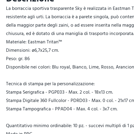
La borraccia sportiva trasparente Sky è realizzata in Eastman 
resistente agli urti. La borraccia è a parete singola, può conte
della maggior parte degli zaini, o ad essere inserita nella maggi
chiusura, ed è dotato di una maniglia di trasporto incorporata
Materiale: Eastman Tritan™
Dimensioni: ø6,7x25,7 cm.
Peso: gr. 86
Disponibile nei colori: Blu royal, Bianco, Lime, Rosso, Aranci
Tecnica di stampa per la personalizzazione:
Stampa Serigrafica - PGPE03 - Max. 2 col. - 18x13 cm.
Stampa Digitale 360 Fullcolor - PDRD03 - Max. 0 col. - 21x17 c
Stampa Tampografica - PPAD04 - Max. 4 col. - 3x7 cm.
Quantitativo minimo ordinabile: 10 pz. - succevi multipli di 1 pz
Made in PRC