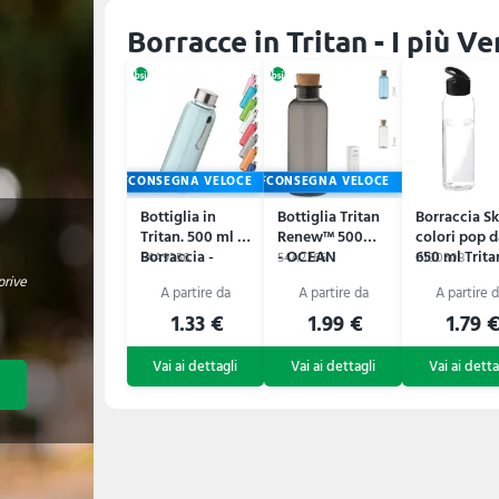
Borracce in Tritan - I più V
CONSEGNA VELOCE
CONSEGNA VELOCE
Bottiglia in
Bottiglia Tritan
Borraccia S
Tritan. 500 ml -
Renew™ 500ml
colori pop d
Borraccia -
- OCEAN
650 ml Trit
54A9356
54A2266
P100508
UTAH
prive
1.33 €
1.99 €
1.79 