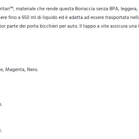
Tritan™, materiale che rende questa Borraccia senza BPA, leggera,
nere fino a 650 ml di liquido ed è adatta ad essere trasportata nell
or parte dei porta bicchieri per auto. Il tappo a vite assicura una 
.
one, Magenta, Nero.
m.
.