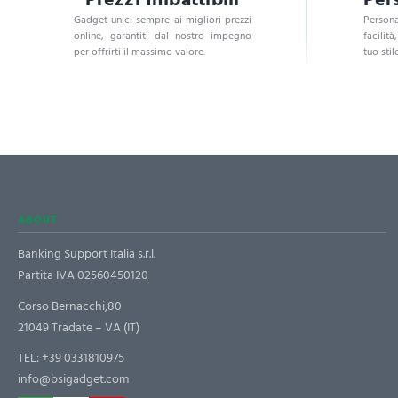
Gadget unici sempre ai migliori prezzi
Persona
online, garantiti dal nostro impegno
facilità
per offrirti il massimo valore.
tuo stile
ABOUT
Banking Support Italia s.r.l.
Partita IVA 02560450120
Corso Bernacchi,80
21049 Tradate – VA (IT)
TEL:
+39 0331810975
info@bsigadget.com