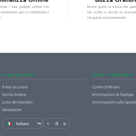
lizza i tuoi gadget online con
Ricevi gratis la bozza dei ga
, rendendoli unici e riflettendo il
hai scelto e decidi se proce
.
l'acquisto comodamente.
IL MIO ACCOUNT
GUIDE E ASSISTENZA
Il mio account
Come Ordinare
Storia Ordine
Informazioni di Stampa
Lista dei Desideri
Informazioni sulla Spedi
Newsletter