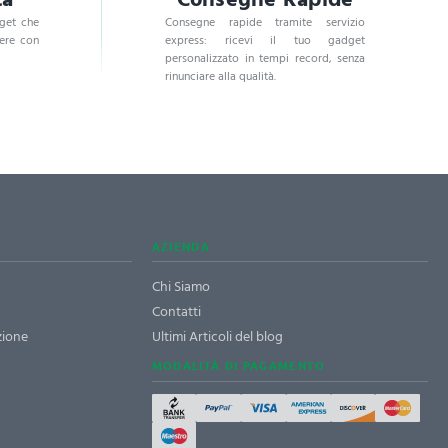
dget che
Consegne rapide tramite servizio
dere con
express: ricevi il tuo gadget
personalizzato in tempi record, senza
rinunciare alla qualità.
AZIENDA
Chi Siamo
Contatti
zione
Ultimi Articoli del blog
MODALITÀ DI PAGAMENTO