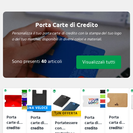
Porta Carte di Credito
Personalizza il tuo porta carte di credito con la stampa del tuo logo
o del tuo marchio, disponibili in diversi colori e materiali.
Sono presenti
40
articoli
Visualizzali tutti
CONSEGNA VELOCE
IN OFFERTA
Porta
Porta
Porta
Porta
carte di
carta di
carte di
Portatessere
carta di
credito
credito
credito
con
credito
55N81749
55N22527
55A8736
55B7252