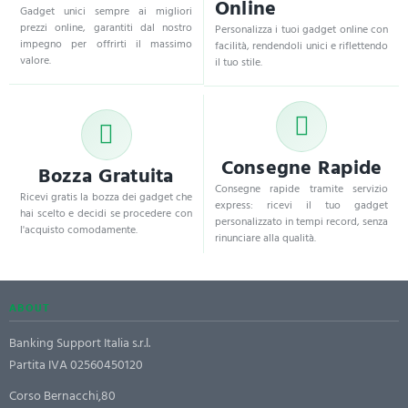
Online
Gadget unici sempre ai migliori
prezzi online, garantiti dal nostro
Personalizza i tuoi gadget online con
impegno per offrirti il massimo
facilità, rendendoli unici e riflettendo
valore.
il tuo stile.
Consegne Rapide
Bozza Gratuita
Consegne rapide tramite servizio
Ricevi gratis la bozza dei gadget che
express: ricevi il tuo gadget
hai scelto e decidi se procedere con
personalizzato in tempi record, senza
l'acquisto comodamente.
rinunciare alla qualità.
ABOUT
Banking Support Italia s.r.l.
Partita IVA 02560450120
Corso Bernacchi,80