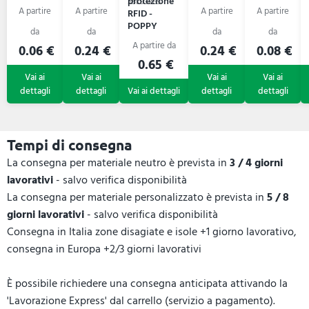
ALLUX
RFID
in sili -
protezione
RFID
55L93265
PAFFIX
SILICARD
RFID -
Yara
POPPY
0.06 €
0.24 €
0.24 €
0.08 €
0.65 €
Tempi di consegna
La consegna per materiale neutro è prevista in
3 / 4 giorni
lavorativi
- salvo verifica disponibilità
La consegna per materiale personalizzato è prevista in
5 / 8
giorni lavorativi
- salvo verifica disponibilità
Consegna in Italia zone disagiate e isole +1 giorno lavorativo,
consegna in Europa +2/3 giorni lavorativi
È possibile richiedere una consegna anticipata attivando la
'Lavorazione Express' dal carrello (servizio a pagamento).