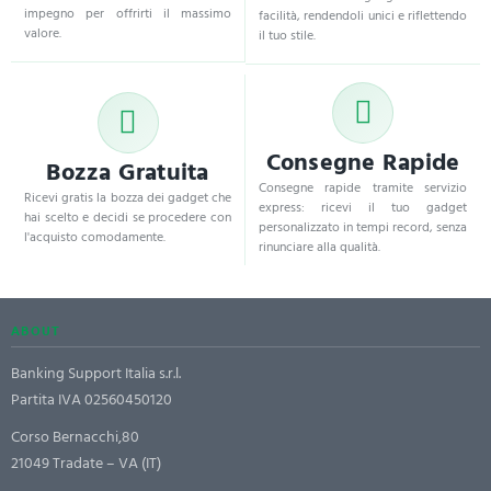
impegno per offrirti il massimo
facilità, rendendoli unici e riflettendo
valore.
il tuo stile.
Consegne Rapide
Bozza Gratuita
Consegne rapide tramite servizio
Ricevi gratis la bozza dei gadget che
express: ricevi il tuo gadget
hai scelto e decidi se procedere con
personalizzato in tempi record, senza
l'acquisto comodamente.
rinunciare alla qualità.
ABOUT
Banking Support Italia s.r.l.
Partita IVA 02560450120
Corso Bernacchi,80
21049 Tradate – VA (IT)