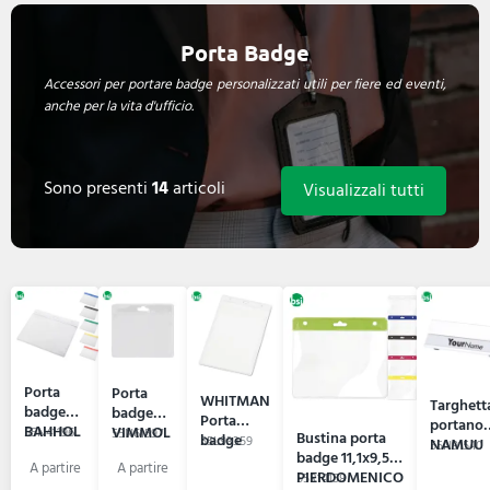
Porta Badge
Accessori per portare badge personalizzati utili per fiere ed eventi,
anche per la vita d'ufficio.
Sono presenti
14
articoli
Visualizzali tutti
Porta
Porta
WHITMAN
Targhett
badge
badge
Porta
portano
BAHHOL
VIMMOL
55N41196
55N61597
Bustina porta
badge
55L93359
NAMUU
55N91540
badge 11,1x9,5
PIERDOMENICO
55R14158