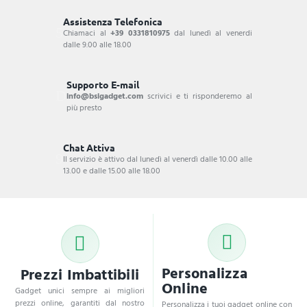
Assistenza Telefonica
Chiamaci al
+39 0331810975
dal lunedì al venerdi
dalle 9.00 alle 18.00
Supporto E-mail
info@bsigadget.com
scrivici e ti risponderemo al
più presto
Chat Attiva
Il servizio è attivo dal lunedì al venerdì dalle 10.00 alle
13.00 e dalle 15.00 alle 18.00
Personalizza
Prezzi Imbattibili
Online
Gadget unici sempre ai migliori
prezzi online, garantiti dal nostro
Personalizza i tuoi gadget online con