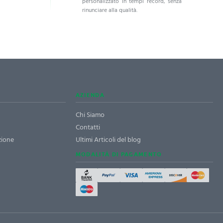
personalizzato in tempi record, senza
rinunciare alla qualità.
AZIENDA
Chi Siamo
Contatti
zione
Ultimi Articoli del blog
MODALITÀ DI PAGAMENTO