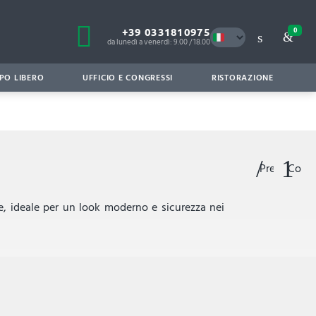
+39 0331810975
0
da lunedì a venerdì: 9.00 / 18.00
PO LIBERO
UFFICIO E CONGRESSI
RISTORAZIONE
Preferiti
Confr
le, ideale per un look moderno e sicurezza nei