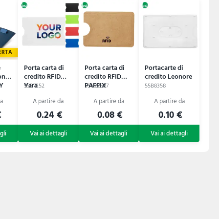
ERTA
e
Porta carta di
Porta carta di
Portacarte di
one
credito RFID
credito RFID
credito Leonore
PY
Yara
PAFFIX
55B7252
55N22527
55B8358
€
0.24 €
0.08 €
0.10 €