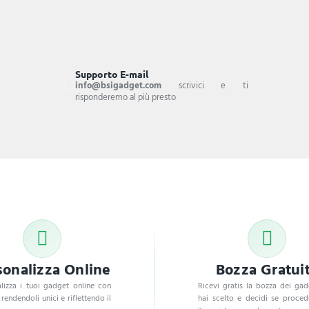
Supporto E-mail
info@bsigadget.com
scrivici e ti
risponderemo al più presto
sonalizza Online
Bozza Gratui
lizza i tuoi gadget online con
Ricevi gratis la bozza dei ga
, rendendoli unici e riflettendo il
hai scelto e decidi se proce