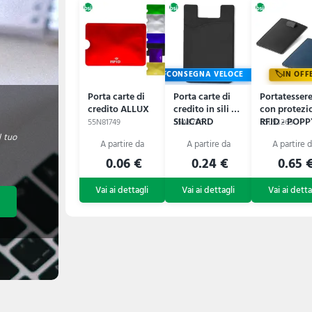
CONSEGNA VELOCE
IN OFF
Porta carte di
Porta carte di
Portatesser
credito ALLUX
credito in sili -
con protezi
SILICARD
RFID - POP
55N81749
55A8736
55L93265
l tuo
0.06 €
0.24 €
0.65 