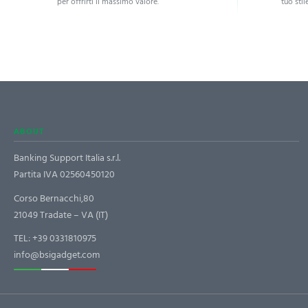
per offrirti il massimo valore.
tuo stile
ABOUT
Banking Support Italia s.r.l.
Partita IVA 02560450120
Corso Bernacchi,80
21049 Tradate – VA (IT)
TEL:
+39 0331810975
info@bsigadget.com