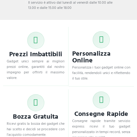
Il servizio è attivo dal lunedì al venerdì dalle 10.00 alle
13.00 e dalle 15.00 alle 18.00
Personalizza
Prezzi Imbattibili
Online
Gadget unici sempre ai migliori
prezzi online, garantiti dal nostro
Personalizza i tuoi gadget online con
impegno per offrirti il massimo
facilità, rendendoli unici e riflettendo
valore.
il tuo stile.
Consegne Rapide
Bozza Gratuita
Consegne rapide tramite servizio
Ricevi gratis la bozza dei gadget che
express: ricevi il tuo gadget
hai scelto e decidi se procedere con
personalizzato in tempi record, senza
l'acquisto comodamente.