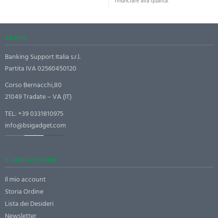
rinunciare alla qualità.
ABOUT
Banking Support Italia s.r.l.
Partita IVA 02560450120
Corso Bernacchi,80
21049 Tradate – VA (IT)
TEL:
+39 0331810975
info@bsigadget.com
IL MIO ACCOUNT
Il mio account
Storia Ordine
Lista dei Desideri
Newsletter