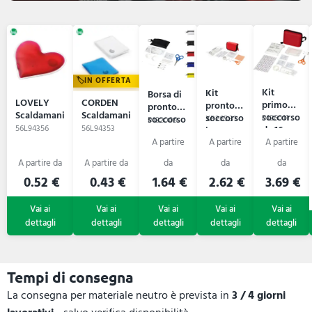
IN OFFERTA
Kit
Kit
Borsa di
LOVELY
CORDEN
primo
pronto
pronto
Scaldamani
Scaldamani
soccorso
soccorso
soccorso
P126011
XP265.31
P122009
56L94356
56L94353
da 16
in
16 pezzi
pezzi
custodia
Valdemar
Healer
0.52 €
0.43 €
1.64 €
2.62 €
3.69 €
Tempi di consegna
La consegna per materiale neutro è prevista in
3 / 4 giorni