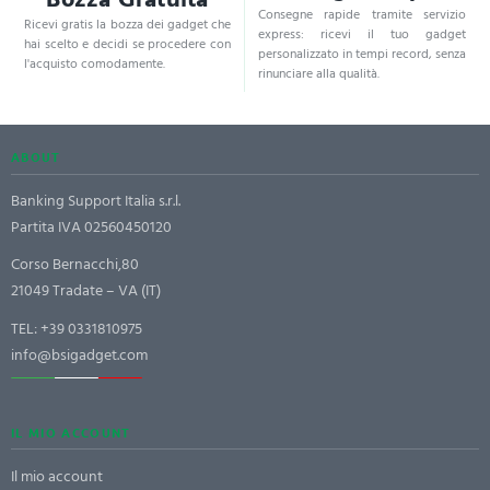
Consegne rapide tramite servizio
Ricevi gratis la bozza dei gadget che
express: ricevi il tuo gadget
hai scelto e decidi se procedere con
personalizzato in tempi record, senza
l'acquisto comodamente.
rinunciare alla qualità.
ABOUT
Banking Support Italia s.r.l.
Partita IVA 02560450120
Corso Bernacchi,80
21049 Tradate – VA (IT)
TEL:
+39 0331810975
info@bsigadget.com
IL MIO ACCOUNT
Il mio account