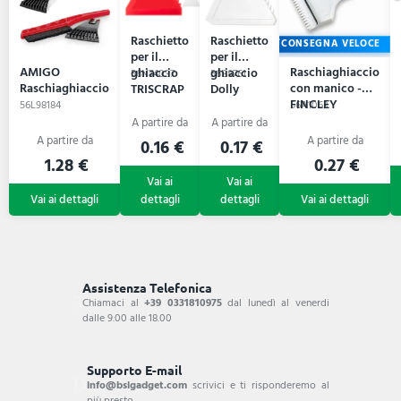
Raschietto
Raschietto
CONSEGNA VELOCE
per il
per il
AMIGO
Raschiaghiaccio
ghiaccio
ghiaccio
56N74037
56B8761
Raschiaghiaccio
con manico -
TRISCRAP
Dolly
FINCLEY
56L98184
56A1063
0.16 €
0.17 €
1.28 €
0.27 €
Assistenza Telefonica
Chiamaci al
+39 0331810975
dal lunedì al venerdi
dalle 9.00 alle 18.00
Supporto E-mail
info@bsigadget.com
scrivici e ti risponderemo al
più presto