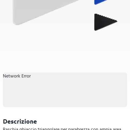
Network Error
Descrizione
Raschia ghiaccio triangolare per parabrezza con ampia area