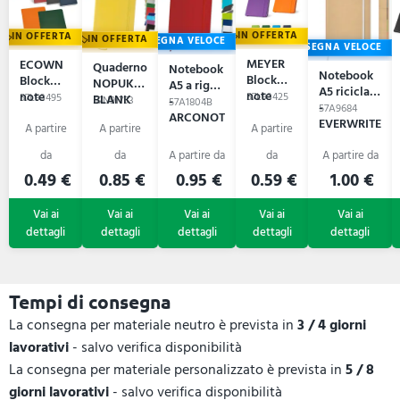
IN OFFERTA
IN OFFERTA
IN OFFERTA
CONSEGNA VELOCE
CONSEGNA VELOCE
MEYER
ECOWN
Quaderno
Notebook
Notebook
Block
Block
NOPUK
A5 a righe
A5 riciclato
note
note
57L93425
57L93495
BLANK
-
57N91753
57A1804B
-
57A9684
A5
ARCONOT
EVERWRITE
0.49 €
0.85 €
0.95 €
0.59 €
1.00 €
Tempi di consegna
La consegna per materiale neutro è prevista in
3 / 4 giorni
lavorativi
- salvo verifica disponibilità
La consegna per materiale personalizzato è prevista in
5 / 8
giorni lavorativi
- salvo verifica disponibilità