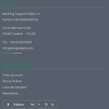
ABOUT
Banking Support Italia s.r.l.
Partita IVA 02560450120
Corso Bernacchi,80
21049 Tradate – VA (IT)
TEL:
+39 0331810975
info@bsigadget.com
IL MIO ACCOUNT
Il mio account
Storia Ordine
Lista dei Desideri
Newsletter