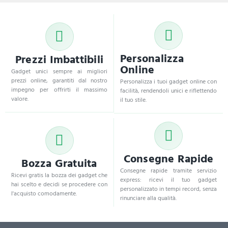
Personalizza
Prezzi Imbattibili
Online
Gadget unici sempre ai migliori
prezzi online, garantiti dal nostro
Personalizza i tuoi gadget online con
impegno per offrirti il massimo
facilità, rendendoli unici e riflettendo
valore.
il tuo stile.
Consegne Rapide
Bozza Gratuita
Consegne rapide tramite servizio
Ricevi gratis la bozza dei gadget che
express: ricevi il tuo gadget
hai scelto e decidi se procedere con
personalizzato in tempi record, senza
l'acquisto comodamente.
rinunciare alla qualità.