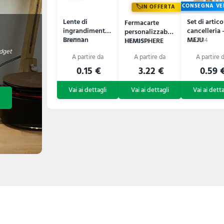
CONSEGNA VE
IN OFFERTA
Lente di
Set di artico
Fermacarte
ingrandimento
cancelleria 
personalizzabile
Brennan
MEJU
HEMISPHERE
57B7707
57A2514
57N00213
adget
0.15 €
3.22 €
0.59 