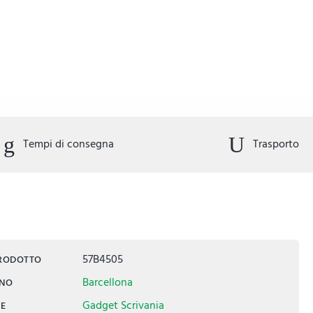
Tempi di consegna
Trasporto
57B4505
PRODOTTO
Barcellona
INO
Gadget Scrivania
IE