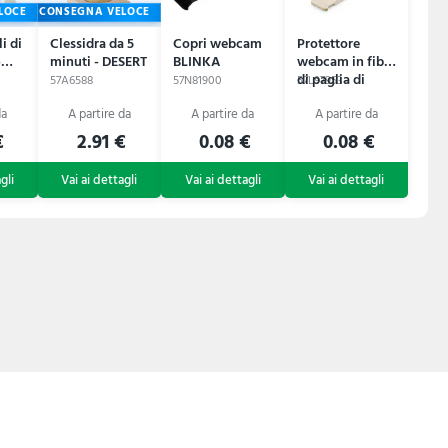
LOCE
CONSEGNA VELOCE
li di
Clessidra da 5
Copri webcam
Protettore
-
minuti - DESERT
BLINKA
webcam in fibra
di paglia di
57A6588
57N81900
57L97953
grano -
TOWNES
€
2.91 €
0.08 €
0.08 €