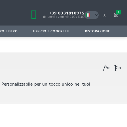
+39 0331810975
0
da lunedì a venerdì: 9.00 / 18.00
PO LIBERO
UFFICIO E CONGRESSI
RISTORAZIONE
Preferiti
Confr
. Personalizzabile per un tocco unico nei tuoi