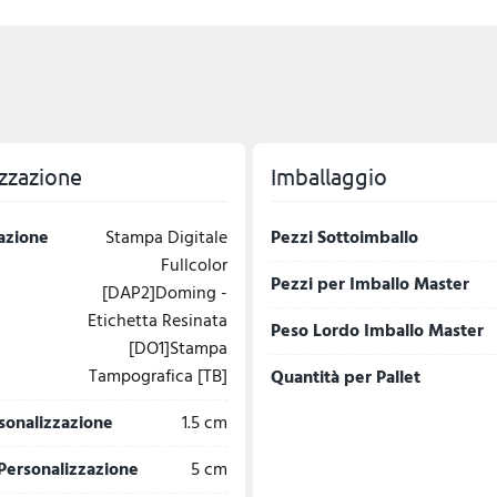
zzazione
Imballaggio
azione
Stampa Digitale
Pezzi Sottoimballo
Fullcolor
Pezzi per Imballo Master
[DAP2]Doming -
Etichetta Resinata
Peso Lordo Imballo Master
[DO1]Stampa
Tampografica [TB]
Quantità per Pallet
sonalizzazione
1.5 cm
Personalizzazione
5 cm