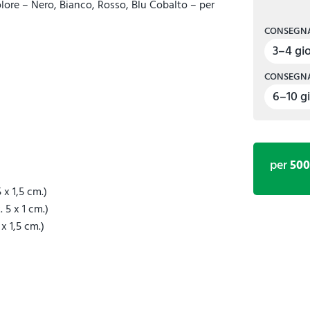
olore – Nero, Bianco, Rosso, Blu Cobalto – per
CONSEGNA
3–4 gio
CONSEGNA
6–10 gi
per
50
 x 1,5 cm.)
 5 x 1 cm.)
x 1,5 cm.)