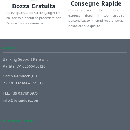
Consegne Rapide
Bozza Gratuita
Consegne rapide tramite servizio
Ricevi gratis la bozza dei gadget che
express: ricevi il tuo gadget
hai scelto e decidi se procedere con
personalizzato in tempi record, senza
l'acquisto comodamente.
rinunciare alla qualità.
ABOUT
Banking Support Italia s.r.l.
Partita IVA 02560450120
Corso Bernacchi,80
21049 Tradate – VA (IT)
TEL:
+39 0331810975
info@bsigadget.com
IL MIO ACCOUNT