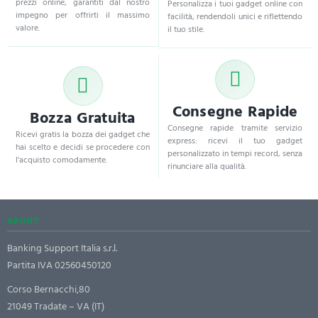
prezzi online, garantiti dal nostro
Personalizza i tuoi gadget online con
impegno per offrirti il massimo
facilità, rendendoli unici e riflettendo
valore.
il tuo stile.
Consegne Rapide
Bozza Gratuita
Consegne rapide tramite servizio
Ricevi gratis la bozza dei gadget che
express: ricevi il tuo gadget
hai scelto e decidi se procedere con
personalizzato in tempi record, senza
l'acquisto comodamente.
rinunciare alla qualità.
ABOUT
Banking Support Italia s.r.l.
Partita IVA 02560450120
Corso Bernacchi,80
21049 Tradate – VA (IT)