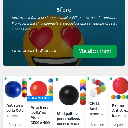
Sfere
Antistress a forma di sfere personalizzabili per alleviare la tensione.
Promuovi il marchio aziendale e associalo a una sensazione di relax
e benessere.
Sono presenti
21
articoli
Visualizzali tutti
CONSEGNA VELOCE
CHILL
Antistress
Pallina
Antistress
Anti-
palla Otto
Antistres
'palla' in
Mini pallina
stress
57L98054
in
57B3965
57S05086
PU -
57A1332
personalizzata
gomma
DESCANSO
RELIXA MINI
57N00236