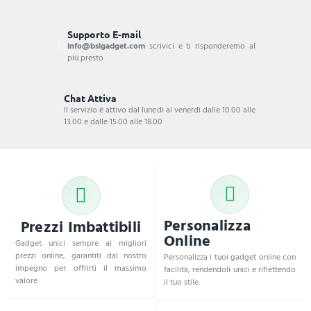
Supporto E-mail
info@bsigadget.com
scrivici e ti risponderemo al
più presto
Chat Attiva
Il servizio è attivo dal lunedì al venerdì dalle 10.00 alle
13.00 e dalle 15.00 alle 18.00
Personalizza
Prezzi Imbattibili
Online
Gadget unici sempre ai migliori
prezzi online, garantiti dal nostro
Personalizza i tuoi gadget online con
impegno per offrirti il massimo
facilità, rendendoli unici e riflettendo
valore.
il tuo stile.