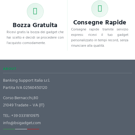
Consegne Rapide
Bozza Gratuita
Consegne rapide tramite servizio
Ricevi gratis la bozza dei gadget che
express: ricevi il tuo gadget
hai scelto e decidi se procedere con
personalizzato in tempi record, senza
l'acquisto comodamente.
rinunciare alla qualità.
ABOUT
Banking Support Italia s.r.l.
Partita IVA 02560450120
Corso Bernacchi,80
21049 Tradate – VA (IT)
TEL:
+39 0331810975
info@bsigadget.com