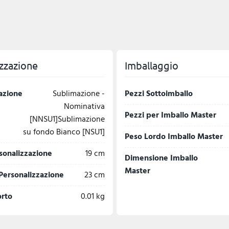
zzazione
Imballaggio
azione
Sublimazione -
Pezzi Sottoimballo
Nominativa
Pezzi per Imballo Master
[NNSU1]Sublimazione
su fondo Bianco [NSU1]
Peso Lordo Imballo Master
sonalizzazione
19 cm
Dimensione Imballo
Master
Personalizzazione
23 cm
orto
0.01 kg