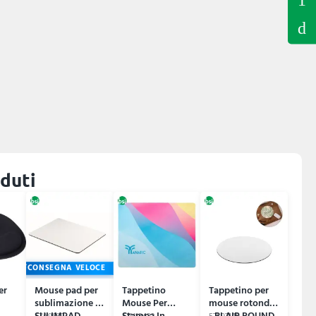
nduti
CONSEGNA VELOCE
er
Mouse pad per
Tappetino
Tappetino per
sublimazione -
Mouse Per
mouse rotondo
o
SULIMPAD
Stampa In
- BLAIR ROUND