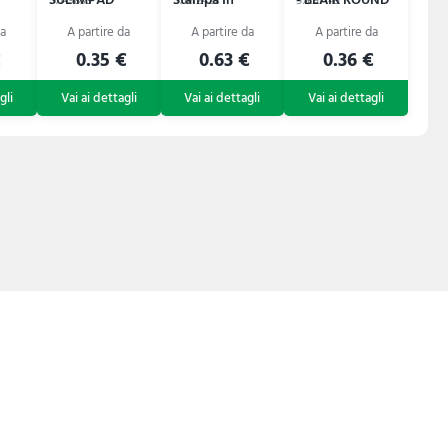
57A9833
57N12423
57L97149
Sublimazione
Subomat XL
€
0.35 €
0.63 €
0.36 €