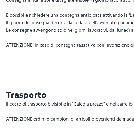
Consegna in Italia zone disagiate e isole +1 giorno lavorativo,
È possibile richiedere una consegna anticipata attivando la 'La
Il giorno di consegna decorre dalla data dell'avvenuto pagamen
Le consegne avvengono solo nei giorni lavorativi, dal lunedì al 
ATTENZIONE: in caso di consegna tassativa con lavorazione expr
Trasporto
Il costo di trasporto è visibile in "Calcola prezzo" e nel carrel
ATTENZIONE ordini o campioni di articoli provenienti da magazz