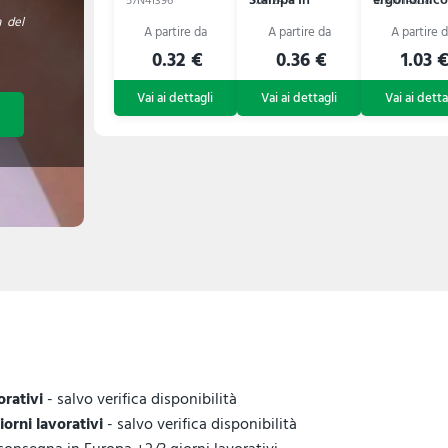
57N41396
57N12410
57B1014858
Sublimazione
Odin
a del
Subomat
0.32 €
0.36 €
1.03 
orativi
- salvo verifica disponibilità
giorni lavorativi
- salvo verifica disponibilità