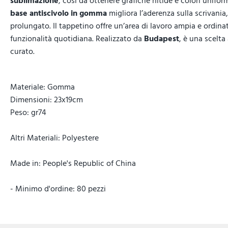
sublimazione
, così da ottenere grafiche nitide e colori uniform
base antiscivolo in gomma
migliora l’aderenza sulla scrivani
prolungato. Il tappetino offre un’area di lavoro ampia e ordinat
funzionalità quotidiana. Realizzato da
Budapest
, è una scelta
curato.
Materiale: Gomma
Dimensioni: 23x19cm
Peso: gr74
Altri Materiali: Polyestere
Made in: People's Republic of China
- Minimo d'ordine: 80 pezzi