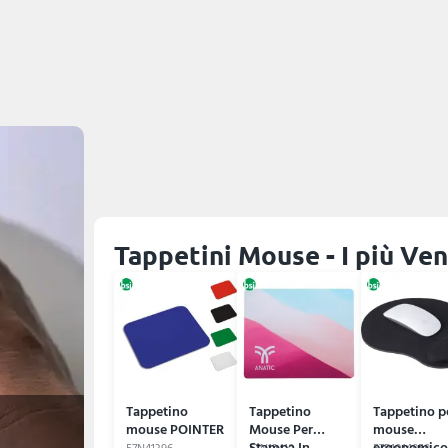
Tappetini Mouse - I più Ve
Tappetino
Tappetino
Tappetino p
mouse POINTER
Mouse Per
mouse
Stampa In
ergonomic