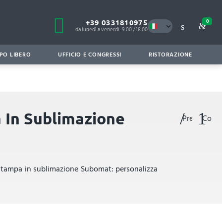
+39 0331810975
0
da lunedì a venerdì: 9.00 / 18.00
PO LIBERO
UFFICIO E CONGRESSI
RISTORAZIONE
 In Sublimazione
Preferiti
Confr
stampa in sublimazione Subomat: personalizza