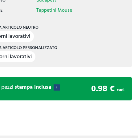
Budapest
INO
Tappetini Mouse
IE
 ARTICOLO NEUTRO
rni lavorativi
 ARTICOLO PERSONALIZZATO
orni lavorativi
0.98 €
0
pezzi
stampa inclusa
i
cad.