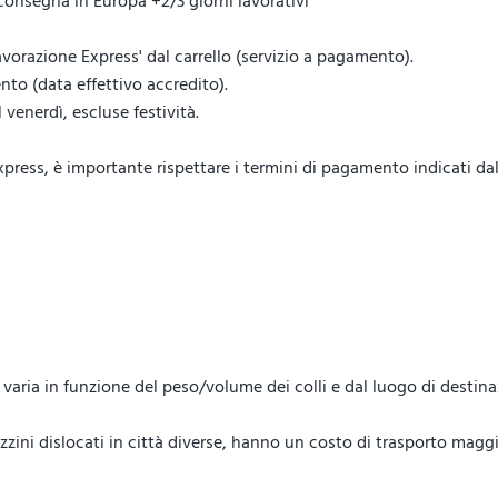
 consegna in Europa +2/3 giorni lavorativi
vorazione Express' dal carrello (servizio a pagamento).
to (data effettivo accredito).
venerdì, escluse festività.
ess, è importante rispettare i termini di pagamento indicati dal 
lo, varia in funzione del peso/volume dei colli e dal luogo di destin
ini dislocati in città diverse, hanno un costo di trasporto maggi