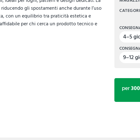
i, ideali per loghi, pattern e design dedicati. La
MAGAZZ
a, riducendo gli spostamenti anche durante l’uso
CATEGOR
a, con un equilibrio tra praticità estetica e
 affidabile per chi cerca un prodotto tecnico e
CONSEGNA
4–5 gio
CONSEGNA
9–12 gi
per
30