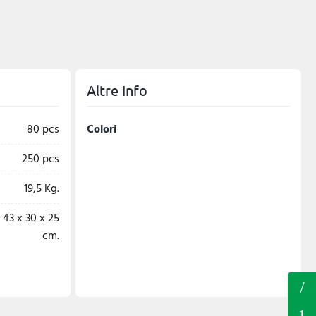
Altre Info
80 pcs
Colori
250 pcs
19,5 Kg.
43 x 30 x 25
cm.