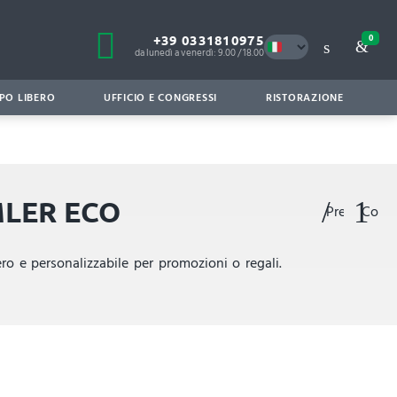
+39 0331810975
0
da lunedì a venerdì: 9.00 / 18.00
PO LIBERO
UFFICIO E CONGRESSI
RISTORAZIONE
AMLER ECO
Preferiti
Confr
o e personalizzabile per promozioni o regali.