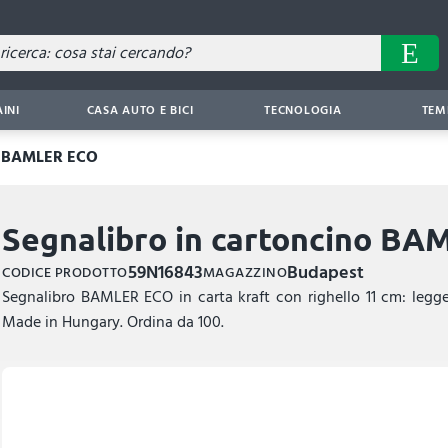
AINI
CASA AUTO E BICI
TECNOLOGIA
TEM
no BAMLER ECO
Segnalibro in cartoncino B
59N16843
Budapest
CODICE PRODOTTO
MAGAZZINO
Segnalibro BAMLER ECO in carta kraft con righello 11 cm: legger
Made in Hungary. Ordina da 100.