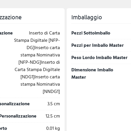
zzazione
Imballaggio
azione
Inserto di Carta
Pezzi Sottoimballo
Stampa Digiltale [NFP-
Pezzi per Imballo Master
DG]Inserto carta
stampa Nominativa
Peso Lordo Imballo Master
[NFP-NDG]Inserto di
Carta Stampa Digiltale
Dimensione Imballo
[NDG1]Inserto carta
Master
stampa Nominativa
[NNDG1]
sonalizzazione
3.5 cm
Personalizzazione
12.5 cm
orto
0.01 kg