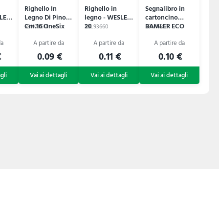
Righello In
Righello in
Segnalibro in
SLEY
Legno Di Pino
legno - WESLEY
cartoncino
Cm.16 OneSix
20
BAMLER ECO
59N08514
59L93660
59N16843
€
0.09 €
0.11 €
0.10 €