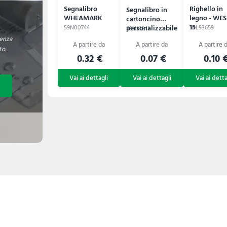
Segnalibro
Righello in
Segnalibro in
WHEAMARK
legno - WE
cartoncino
15
personalizzabile
59N00744
59L93659
59N16842
BAMLER
enza
to.
0.32 €
0.07 €
0.10 