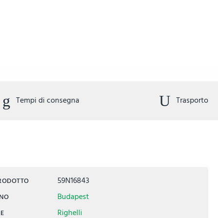
Tempi di consegna
Trasporto
59N16843
PRODOTTO
Budapest
INO
Righelli
IE