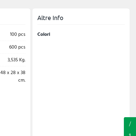
Altre Info
100 pcs
Colori
600 pcs
3,535 Kg.
48 x 28 x 38
cm.