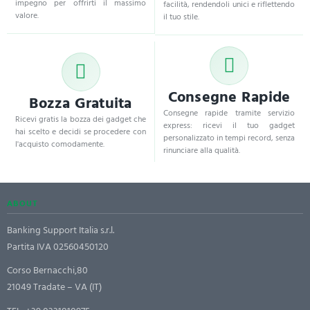
impegno per offrirti il massimo
facilità, rendendoli unici e riflettendo
valore.
il tuo stile.
Consegne Rapide
Bozza Gratuita
Consegne rapide tramite servizio
Ricevi gratis la bozza dei gadget che
express: ricevi il tuo gadget
hai scelto e decidi se procedere con
personalizzato in tempi record, senza
l'acquisto comodamente.
rinunciare alla qualità.
ABOUT
Banking Support Italia s.r.l.
Partita IVA 02560450120
Corso Bernacchi,80
21049 Tradate – VA (IT)