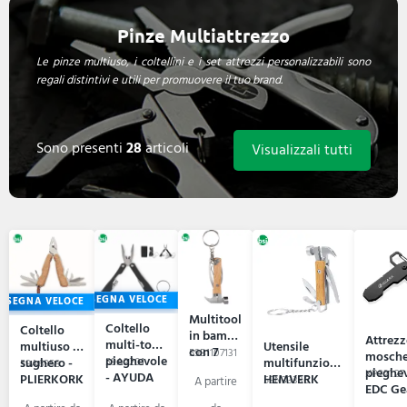
Pinze Multiattrezzo
Le pinze multiuso, i coltellini e i set attrezzi personalizzabili sono
regali distintivi e utili per promuovere il tuo brand.
Sono presenti
28
articoli
Visualizzali tutti
CONSEGNA VELOCE
NSEGNA VELOCE
Multitool
Coltello
Coltello
in bambù
Attrez
multi-tool
multiuso in
Utensile
con 7
59B1107131
mosche
pieghevole
sughero -
multifunzione
59A2201
59A6958
funzioni
pieghe
XP221.27
- AYUDA
PLIERKORK
HEMVERK
59N33336
Heinrich
EDC Ge