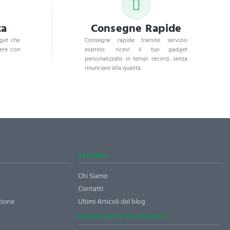
ta
Consegne Rapide
dget che
Consegne rapide tramite servizio
dere con
express: ricevi il tuo gadget
personalizzato in tempi record, senza
rinunciare alla qualità.
AZIENDA
Chi Siamo
Contatti
zione
Ultimi Articoli del blog
MODALITÀ DI PAGAMENTO