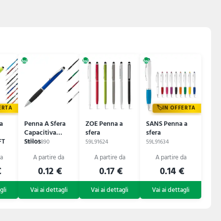
i
ERTA
IN OFFERTA
a
Penna A Sfera
ZOE Penna a
SANS Penna a
Capacitiva
sfera
sfera
FT
Stilos
59N05890
59L91624
59L91634
€
0.12 €
0.17 €
0.14 €