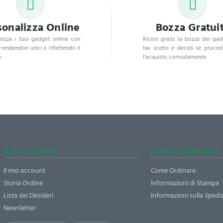
sonalizza Online
Bozza Gratui
lizza i tuoi gadget online con
Ricevi gratis la bozza dei ga
, rendendoli unici e riflettendo il
hai scelto e decidi se proce
.
l'acquisto comodamente.
IL MIO ACCOUNT
GUIDE E ASSISTENZA
Il mio account
Come Ordinare
Storia Ordine
Informazioni di Stampa
Lista dei Desideri
Informazioni sulla Spedi
Newsletter