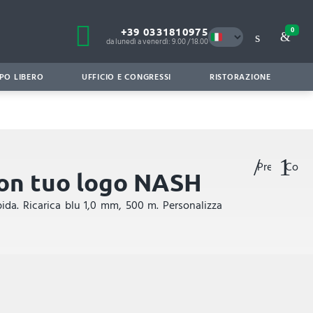
+39 0331810975
0
da lunedì a venerdì: 9.00 / 18.00
PO LIBERO
UFFICIO E CONGRESSI
RISTORAZIONE
Preferiti
Confr
con tuo logo NASH
da. Ricarica blu 1,0 mm, 500 m. Personalizza