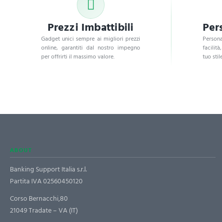
Prezzi Imbattibili
Per
Gadget unici sempre ai migliori prezzi
Persona
online, garantiti dal nostro impegno
facilità
per offrirti il massimo valore.
tuo stile
ABOUT
Banking Support Italia s.r.l.
Partita IVA 02560450120
Corso Bernacchi,80
21049 Tradate – VA (IT)