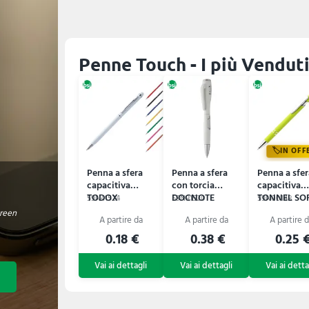
Penne Touch - I più Vendut
IN OFF
Penna a sfera
Penna a sfera
Penna a sfer
capacitiva
con torcia
capacitiva
TODOX
DOCNOTE
TONNEL SO
59N41524
59N91520
59N00148
creen
0.18 €
0.38 €
0.25 