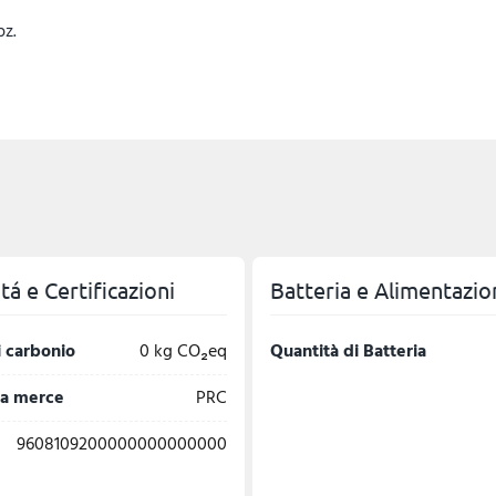
pz.
á e Certificazioni
Batteria e Alimentazio
 carbonio
0 kg CO₂eq
Quantità di Batteria
la merce
PRC
9608109200000000000000