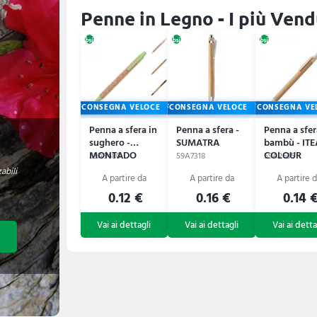
Penne in Legno - I più Vend
CONSEGNA VELOCE
CONSEGNA VELOCE
CONSEGNA VE
Penna a sfera in
Penna a sfera -
Penna a sfer
sughero -
SUMATRA
bambù - ITE
MONTADO
COLOUR
59A9480
59A7318
59A2635
abili
0.12 €
0.16 €
0.14 