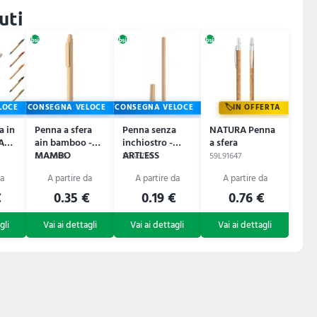
uti
LOCE
CONSEGNA VELOCE
CONSEGNA VELOCE
IN OFFERTA
a in
Penna a sfera
Penna senza
NATURA Penna
A
ain bamboo -
inchiostro -
a sfera
MAMBO
ARTLESS
59A2606
59A6730
59L91647
€
0.35 €
0.19 €
0.76 €