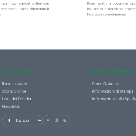
lizza i tuoi gadget online con
Ricevi gratis la bozza dei ga
, rendendoli unici e riflettendo il
hai scelto e decidi se proce
.
l'acquisto comodamente.
IL MIO ACCOUNT
GUIDE E ASSISTENZA
Il mio account
Come Ordinare
Storia Ordine
Informazioni di Stampa
Lista dei Desideri
Informazioni sulla Spedi
Newsletter