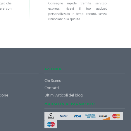
dget che
Consegne rapide tramite servizio
dere con
express: ricevi il tuo gadget
personalizzato in tempi record, senza
rinunciare alla qualità.
AZIENDA
Chi Siamo
Contatti
zione
Ultimi Articoli del blog
MODALITÀ DI PAGAMENTO