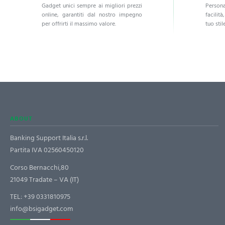
Gadget unici sempre ai migliori prezzi
Persona
online, garantiti dal nostro impegno
facilità
per offrirti il massimo valore.
tuo stile
ABOUT
Banking Support Italia s.r.l.
Partita IVA 02560450120
Corso Bernacchi,80
21049 Tradate – VA (IT)
TEL:
+39 0331810975
info@bsigadget.com