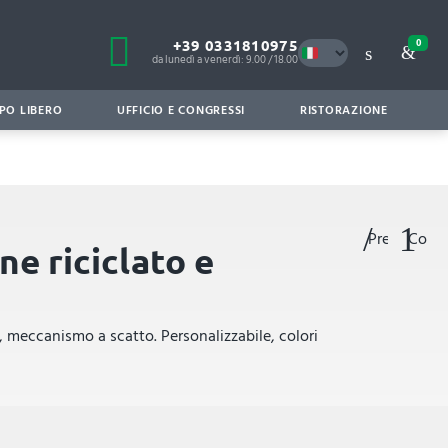
+39 0331810975
0
da lunedì a venerdì: 9.00 / 18.00
PO LIBERO
UFFICIO E CONGRESSI
RISTORAZIONE
Preferiti
Confr
ne riciclato e
s, meccanismo a scatto. Personalizzabile, colori