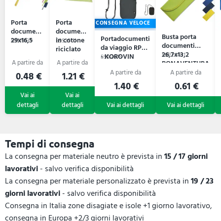
Porta
Porta
CONSEGNA VELOCE
documenti
documenti
Busta porta
Portadocumenti
29x16,5
in cotone
59S19139
59S25111
documenti
da viaggio RPET
riciclato
26,7x13,2
59R24401
- KOROVIN
certificato
59A2675
BONAVENTURA
POUCH
GRS
0.48 €
1.21 €
1.40 €
0.61 €
Tempi di consegna
La consegna per materiale neutro è prevista in
15 / 17 giorni
lavorativi
- salvo verifica disponibilità
La consegna per materiale personalizzato è prevista in
19 / 23
giorni lavorativi
- salvo verifica disponibilità
Consegna in Italia zone disagiate e isole +1 giorno lavorativo,
consegna in Europa +2/3 giorni lavorativi