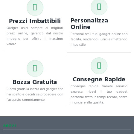
Personalizza
Prezzi Imbattibili
Online
Gadget unici sempre ai migliori
prezzi online, garantiti dal nostro
Personalizza i tuoi gadget online con
impegno per offrirti il massimo
facilità, rendendoli unici e riflettendo
valore.
il tuo stile.
Consegne Rapide
Bozza Gratuita
Consegne rapide tramite servizio
Ricevi gratis la bozza dei gadget che
express: ricevi il tuo gadget
hai scelto e decidi se procedere con
personalizzato in tempi record, senza
l'acquisto comodamente.
rinunciare alla qualità.
ABOUT