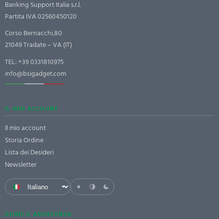
Banking Support Italia s.r.l.
Partita IVA 02560450120
Corso Bernacchi,80
21049 Tradate – VA (IT)
TEL:
+39 0331810975
info@bsigadget.com
IL MIO ACCOUNT
Il mio account
Storia Ordine
Lista dei Desideri
Newsletter
GUIDE E ASSISTENZA