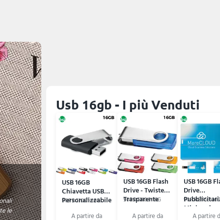
Usb 16gb - I più Venduti
USB 16GB Flash
USB 16GB Fl
USB 16GB
Drive - Twister
Drive
Chiavetta USB
Trasparente
Pubblicitari
Personalizzabile
90PRC1106-16G
90PRC1159-16
90PRC1001-16G
onali
Minicard
- Twister
te le