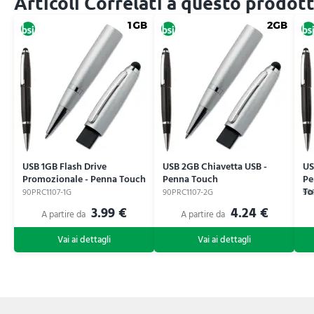
Articoli Correlati a questo prodot
USB 1GB Flash Drive
USB 2GB Chiavetta USB -
US
Promozionale - Penna Touch
Penna Touch
Pe
To
90PRC1107-1G
90PRC1107-2G
90
3.99 €
4.24 €