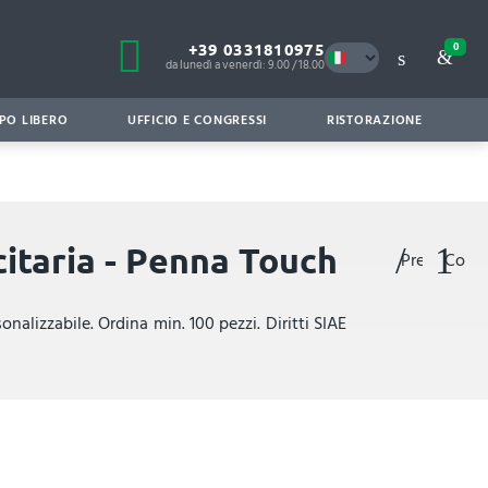
+39 0331810975
0
da lunedì a venerdì: 9.00 / 18.00
PO LIBERO
UFFICIO E CONGRESSI
RISTORAZIONE
itaria - Penna Touch
Preferiti
Confr
nalizzabile. Ordina min. 100 pezzi. Diritti SIAE