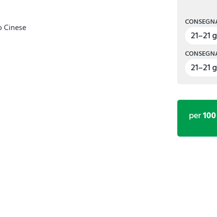
CONSEGNA
o Cinese
21–21 g
CONSEGNA
21–21 g
per
100