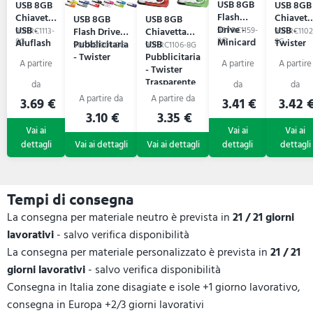
USB 8GB
USB 8GB
USB 8GB
Flash
Chiavetta
Chiavett
USB 8GB
USB 8GB
Drive -
USB -
USB -
Flash Drive
Chiavetta
90PRC1159-
90PRC1113-
90PRC1102
Minicard
8G
Aluflash
8G
Twister
8G
Pubblicitaria
USB
90PRC1001-8G
90PRC1106-8G
Roundy
Morbida
- Twister
Pubblicitaria
- Twister
Trasparente
3.69 €
3.41 €
3.42 
3.10 €
3.35 €
Tempi di consegna
La consegna per materiale neutro è prevista in
21 / 21 giorni
lavorativi
- salvo verifica disponibilità
La consegna per materiale personalizzato è prevista in
21 / 21
giorni lavorativi
- salvo verifica disponibilità
Consegna in Italia zone disagiate e isole +1 giorno lavorativo,
consegna in Europa +2/3 giorni lavorativi