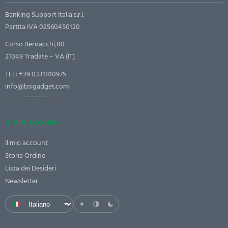
Banking Support Italia s.r.l.
Partita IVA 02560450120
Corso Bernacchi,80
21049 Tradate – VA (IT)
TEL:
+39 0331810975
info@bsigadget.com
IL MIO ACCOUNT
Il mio account
Storia Ordine
Lista dei Desideri
Newsletter