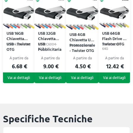
USB 16GB
USB 32GB
USB 64GB
USB 4GB
Chiavetta
Chiavetta
Flash Drive -
Chiavetta USB
USB - Twister
USB
Twister OTG
90PRC6004-16G
90PRC6004-
90PRC6004-
Promozionale
90PRC6004-4G
OTG
Pubblicitaria
32G
64G
- Twister OTG
- Twister
OTG
6.68 €
9.00 €
4.50 €
12.42 €
Specifiche Tecniche