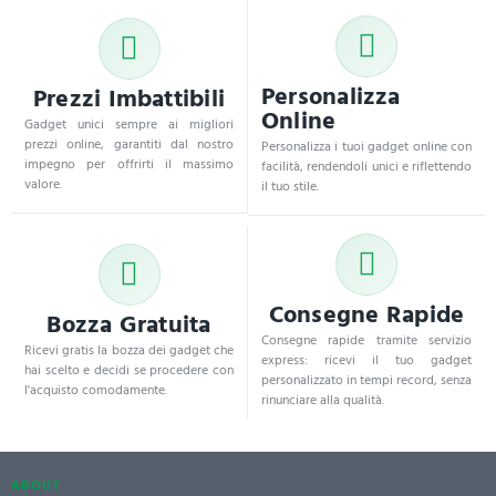
Personalizza
Prezzi Imbattibili
Online
Gadget unici sempre ai migliori
prezzi online, garantiti dal nostro
Personalizza i tuoi gadget online con
impegno per offrirti il massimo
facilità, rendendoli unici e riflettendo
valore.
il tuo stile.
Consegne Rapide
Bozza Gratuita
Consegne rapide tramite servizio
Ricevi gratis la bozza dei gadget che
express: ricevi il tuo gadget
hai scelto e decidi se procedere con
personalizzato in tempi record, senza
l'acquisto comodamente.
rinunciare alla qualità.
ABOUT