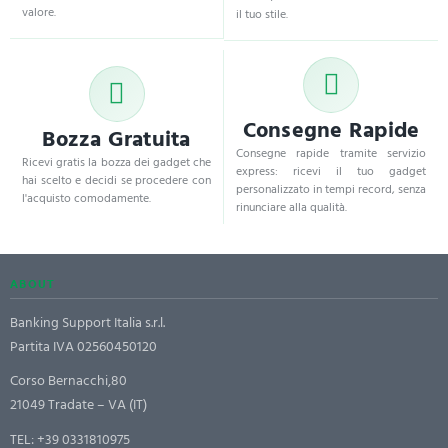
valore.
il tuo stile.
Consegne Rapide
Bozza Gratuita
Consegne rapide tramite servizio
Ricevi gratis la bozza dei gadget che
express: ricevi il tuo gadget
hai scelto e decidi se procedere con
personalizzato in tempi record, senza
l'acquisto comodamente.
rinunciare alla qualità.
ABOUT
Banking Support Italia s.r.l.
Partita IVA 02560450120
Corso Bernacchi,80
21049 Tradate – VA (IT)
TEL:
+39 0331810975