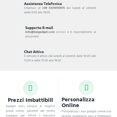
Assistenza Telefonica
Chiamaci al
+39 0331810975
dal lunedì al venerdi
dalle 9.00 alle 18.00
Supporto E-mail
info@bsigadget.com
scrivici e ti risponderemo al
più presto
Chat Attiva
Il servizio è attivo dal lunedì al venerdì dalle 10.00 alle
13.00 e dalle 15.00 alle 18.00
Personalizza
Prezzi Imbattibili
Online
Gadget unici sempre ai migliori
prezzi online, garantiti dal nostro
Personalizza i tuoi gadget online con
impegno per offrirti il massimo
facilità, rendendoli unici e riflettendo