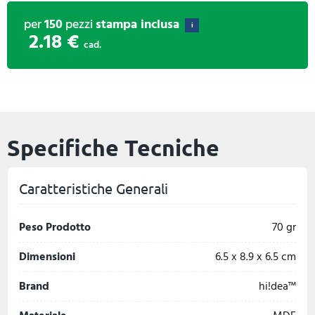
per
150
pezzi
stampa inclusa
i
2.18 €
cad.
Specifiche Tecniche
Caratteristiche Generali
Peso Prodotto
70 gr
Dimensioni
6.5 x 8.9 x 6.5 cm
Brand
hi!dea™