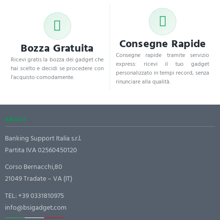
Consegne Rapide
Bozza Gratuita
Consegne rapide tramite servizio
Ricevi gratis la bozza dei gadget che
express: ricevi il tuo gadget
hai scelto e decidi se procedere con
personalizzato in tempi record, senza
l'acquisto comodamente.
rinunciare alla qualità.
ABOUT
Banking Support Italia s.r.l.
Partita IVA 02560450120
Corso Bernacchi,80
21049 Tradate – VA (IT)
TEL:
+39 0331810975
info@bsigadget.com