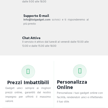
dalle 9.00 alle 18.00
Supporto E-mail
info@bsigadget.com
scrivici e ti risponderemo al
più presto
Chat Attiva
Il servizio è attivo dal lunedì al venerdì dalle 10.00 alle
13.00 e dalle 15.00 alle 18.00
Personalizza
Prezzi Imbattibili
Online
Gadget unici sempre ai migliori
prezzi online, garantiti dal nostro
Personalizza i tuoi gadget online con
impegno per offrirti il massimo
facilità, rendendoli unici e riflettendo
valore.
il tuo stile.