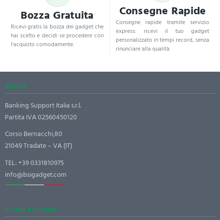
Consegne Rapide
Bozza Gratuita
Consegne rapide tramite servizio
Ricevi gratis la bozza dei gadget che
express: ricevi il tuo gadget
hai scelto e decidi se procedere con
personalizzato in tempi record, senza
l'acquisto comodamente.
rinunciare alla qualità.
ABOUT
Banking Support Italia s.r.l.
Partita IVA 02560450120
Corso Bernacchi,80
21049 Tradate – VA (IT)
TEL:
+39 0331810975
info@bsigadget.com
IL MIO ACCOUNT