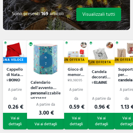
Sono presenti
169
articoli
Visualizzali tutti
EGNA VELOCE
IN OFFERTA
IN OFFER
IN OFFERTA
Cappello
Gioco di
Support
Candela
di Natale
memoria
per
decorativa
- BONO
-
candela 
99A1015
99L98095
99L95046
Calendario
- ELAINE
99L95836
SATURN
SCENT
dell'avvento
personalizzabile
99N16506
HEXMAS
0.26 €
0.59 €
0.96 €
1.13 
3.00 €