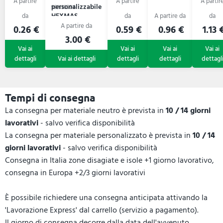
personalizzabile
99N16506
HEXMAS
0.26 €
0.59 €
0.96 €
1.13 
3.00 €
Tempi di consegna
La consegna per materiale neutro è prevista in
10 / 14 giorni
lavorativi
- salvo verifica disponibilità
La consegna per materiale personalizzato è prevista in
10 / 14
giorni lavorativi
- salvo verifica disponibilità
Consegna in Italia zone disagiate e isole +1 giorno lavorativo,
consegna in Europa +2/3 giorni lavorativi
È possibile richiedere una consegna anticipata attivando la
'Lavorazione Express' dal carrello (servizio a pagamento).
Il giorno di consegna decorre dalla data dell'avvenuto