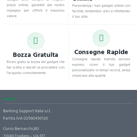
prezzi online, garantiti dal nostro
Personalizza i tuoi gadget online con
impegno per offrirti il massimo
facilità, rendendoli unici e riflettendo
valore.
il tuo stile.
Consegne Rapide
Bozza Gratuita
Consegne rapide tramite servizio
Ricevi gratis la bozza dei gadget che
express: ricevi il tuo gadget
hai scelto e decidi se procedere con
personalizzato in tempi record, senza
l'acquisto comodamente.
rinunciare alla qualità.
ABOUT
Banking Support Italia s.r.l.
Partita IVA 02560450120
Corso Bernacchi,80
21049 Tradate – VA (IT)