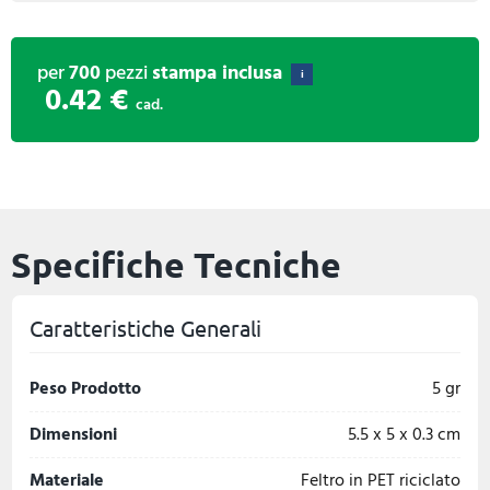
per
700
pezzi
stampa inclusa
i
0.42 €
cad.
Specifiche Tecniche
Caratteristiche Generali
Peso Prodotto
5 gr
Dimensioni
5.5 x 5 x 0.3 cm
Materiale
Feltro in PET riciclato