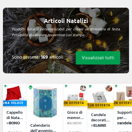
Articoli Natalizi
Prodotti natalizi personalizzabili per creare un'atmosfera di festa.
Possibilità di calcolare preventivo con stampa.
Sono presenti
169
articoli
Visualizzali tutti
EGNA VELOCE
IN OFFERTA
IN OFFER
IN OFFERTA
Cappello
Gioco di
Support
Candela
di Natale
memoria
per
decorativa
- BONO
-
candela 
99A1015
99L98095
99L95046
Calendario
- ELAINE
99L95836
SATURN
SCENT
dell'avvento