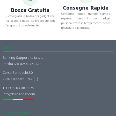
Consegne Rapide
Bozza Gratuita
Consegne rapide tramite servizio
Ricevi gratis la bozza dei gadget che
express: ricevi il tuo gadget
hai scelto e decidi se procedere con
personalizzato in tempi record, senza
l'acquisto comodamente.
rinunciare alla qualità.
ABOUT
Banking Support Italia s.r.l.
Partita IVA 02560450120
Corso Bernacchi,80
21049 Tradate – VA (IT)
TEL:
+39 0331810975
info@bsigadget.com
IL MIO ACCOUNT