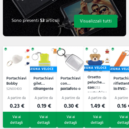
Sono presenti
53
articoli
Visualizzali tutti
CONSEGNA VELOCE
CONSEGNA VELOCE
CONSEGNA VEL
Orsetto
Portachiavi
Portachiavi
Portachiavi
Portachi
peluche
Bobby
gilet
con
rifletten
con
52A8253
rifrangente
portafoto o
in PVC -
52N00400
52A9199
52B2401
52A2626
portachiav
- VISIBLE
logo Leo
KEYFLE
- NIL
RING
0.23 €
0.19 €
0.30 €
1.49 €
0.16 