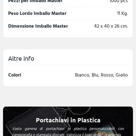
Pezzi per Imballo Master
1000 pcs
Peso Lordo Imballo Master
11 Kg.
Dimensione Imballo Master
42 x 40 x 26 cm.
Altre Info
Colori
Bianco, Blu, Rosso, Giallo
Portachiavi in Plastica
Vasta gamma di portachiavi in plastica personalizzabili con
tampografia o stampata digitale. Valorizza il logo della tua azienda.