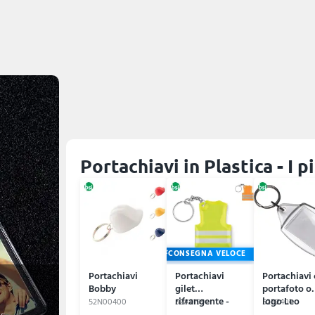
Portachiavi in Plastica - I 
CONSEGNA VELOCE
Portachiavi
Portachiavi
Portachiavi
Bobby
gilet
portafoto o
rifrangente -
logo Leo
52N00400
52A9199
52B2401
VISIBLE RING