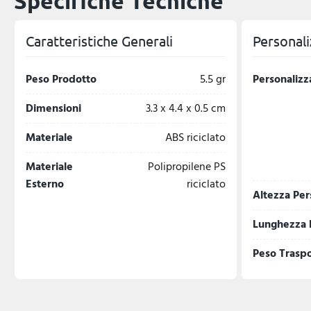
Specifiche Tecniche
Caratteristiche Generali
Personali
Peso Prodotto
5.5 gr
Personalizz
Dimensioni
3.3 x 4.4 x 0.5 cm
Materiale
ABS riciclato
Materiale
Polipropilene PS
Esterno
riciclato
Altezza Per
Lunghezza 
Peso Trasp