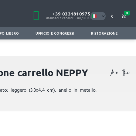
+39 0331810975
0
da lunedì a venerdì: 9.00 / 18.00
PO LIBERO
UFFICIO E CONGRESSI
RISTORAZIONE
tone carrello NEPPY
Preferiti
Confr
to: leggero (3,3x4,4 cm), anello in metallo.