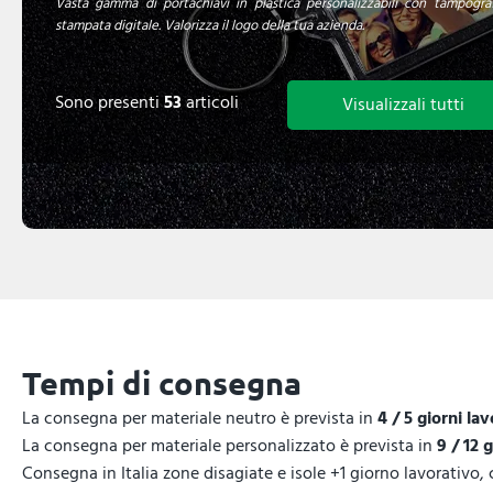
Vasta gamma di portachiavi in plastica personalizzabili con tampogra
stampata digitale. Valorizza il logo della tua azienda.
Sono presenti
53
articoli
Visualizzali tutti
Tempi di consegna
La consegna per materiale neutro è prevista in
4 / 5 giorni lav
La consegna per materiale personalizzato è prevista in
9 / 12 
Consegna in Italia zone disagiate e isole +1 giorno lavorativo,