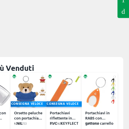
più Venduti
CONSEGNA VELOCE
CONSEGNA VELOCE
 con
Orsetto peluche
Portachiavi
Portachiavi in
con portachiav
riflettente in
RABS con
- NIL
PVC - KEYFLECT
gettone carrello
52A8253
52A2626
52N74021
NEPPY