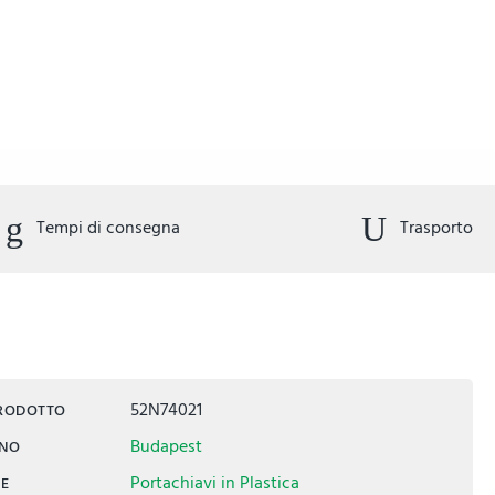
Tempi di consegna
Trasporto
52N74021
PRODOTTO
Budapest
INO
Portachiavi in Plastica
IE