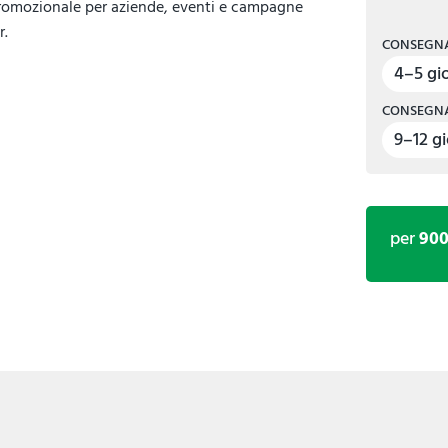
romozionale per aziende, eventi e campagne
r.
CONSEGNA
4–5 gio
CONSEGNA
9–12 gi
per
90