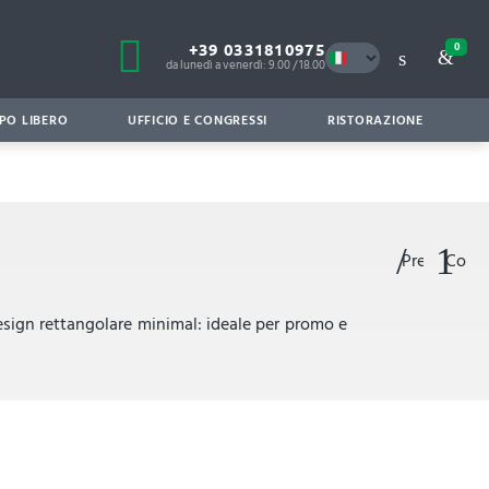
+39 0331810975
0
da lunedì a venerdì: 9.00 / 18.00
PO LIBERO
UFFICIO E CONGRESSI
RISTORAZIONE
Preferiti
Confr
Design rettangolare minimal: ideale per promo e