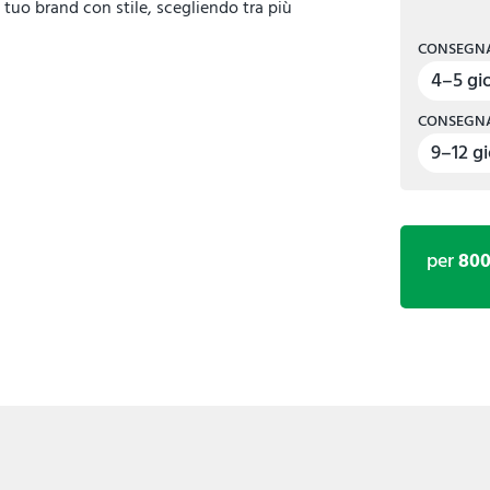
 tuo brand con stile, scegliendo tra più
CONSEGNA
4–5 gio
CONSEGNA
9–12 gi
per
80