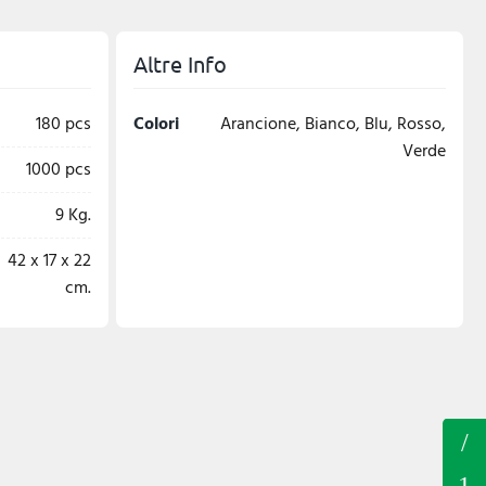
Altre Info
180 pcs
Colori
Arancione, Bianco, Blu, Rosso,
Verde
1000 pcs
9 Kg.
42 x 17 x 22
cm.