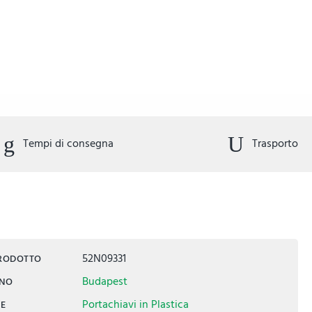
Tempi di consegna
Trasporto
52N09331
PRODOTTO
Budapest
INO
Portachiavi in Plastica
IE