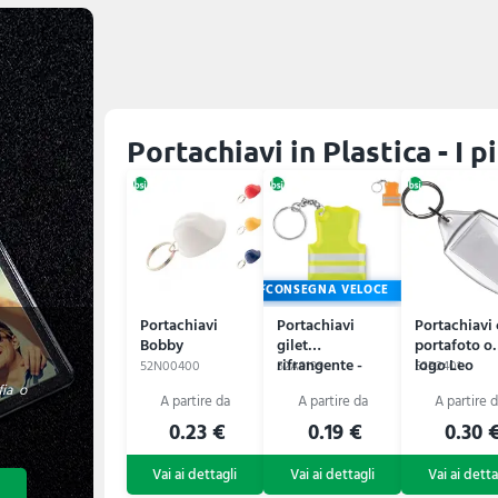
Portachiavi in Plastica - I 
CONSEGNA VELOCE
Portachiavi
Portachiavi
Portachiavi
Bobby
gilet
portafoto o
rifrangente -
logo Leo
52N00400
52A9199
52B2401
VISIBLE RING
fia o
0.23 €
0.19 €
0.30 