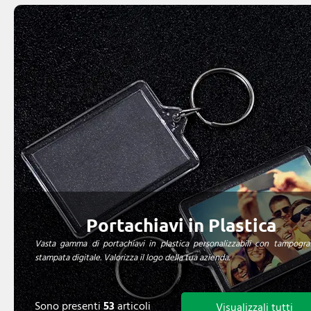
Portachiavi in Plastica
Vasta gamma di portachiavi in plastica personalizzabili con tampogra
stampata digitale. Valorizza il logo della tua azienda.
Sono presenti
53
articoli
Visualizzali tutti