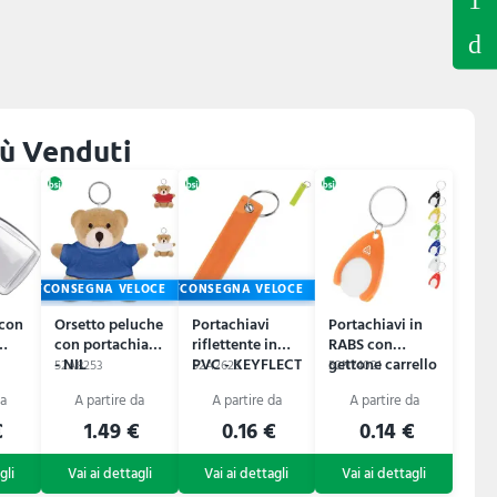
più Venduti
CONSEGNA VELOCE
CONSEGNA VELOCE
 con
Orsetto peluche
Portachiavi
Portachiavi in
con portachiav
riflettente in
RABS con
- NIL
PVC - KEYFLECT
gettone carrello
52A8253
52A2626
52N74021
NEPPY
€
1.49 €
0.16 €
0.14 €