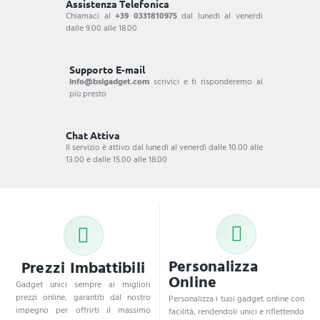
Assistenza Telefonica
Chiamaci al
+39 0331810975
dal lunedì al venerdi
dalle 9.00 alle 18.00
Supporto E-mail
info@bsigadget.com
scrivici e ti risponderemo al
più presto
Chat Attiva
Il servizio è attivo dal lunedì al venerdì dalle 10.00 alle
13.00 e dalle 15.00 alle 18.00
Personalizza
Prezzi Imbattibili
Online
Gadget unici sempre ai migliori
prezzi online, garantiti dal nostro
Personalizza i tuoi gadget online con
impegno per offrirti il massimo
facilità, rendendoli unici e riflettendo