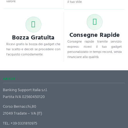
valore.
il tuo stile.
Consegne Rapide
Bozza Gratuita
Consegne rapide tramite servizio
Ricevi gratis la bozza dei gadget che
express: ricevi il tuo gadget
hai scelto e decidi se procedere con
personalizzato in tempi record, senza
l'acquisto comodamente.
rinunciare alla qualità.
ABOUT
Banking Support Italia s.r.l.
Partita IVA 02560450120
Corso Bernacchi,80
21049 Tradate – VA (IT)
TEL:
+39 0331810975