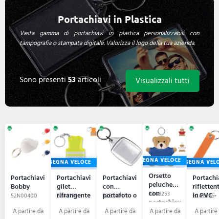
Portachiavi in Plastica
Vasta gamma di portachiavi in plastica personalizzabili con
tampografia o stampata digitale. Valorizza il logo della tua azienda.
Sono presenti
53
articoli
Visualizzali tutti
CONSEGNA VELOCE
CONSEGNA VELOCE
CONSEGNA VEL
Orsetto
Portachiavi
Portachiavi
Portachiavi
Portachi
peluche
Bobby
gilet
con
rifletten
con
52A8253
rifrangente
portafoto o
in PVC -
52N00400
52A9199
52B2401
52A2626
portachiav
- VISIBLE
logo Leo
KEYFLE
- NIL
RING