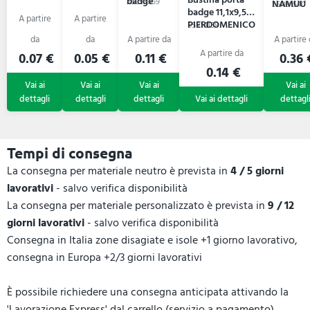
badge
55L93359
NAMUU
55N91540
badge 11,1x9,5
PIERDOMENICO
55R14158
0.07 €
0.05 €
0.11 €
0.36 
0.14 €
Tempi di consegna
La consegna per materiale neutro è prevista in
4 / 5 giorni
lavorativi
- salvo verifica disponibilità
La consegna per materiale personalizzato è prevista in
9 / 12
giorni lavorativi
- salvo verifica disponibilità
Consegna in Italia zone disagiate e isole +1 giorno lavorativo,
consegna in Europa +2/3 giorni lavorativi
È possibile richiedere una consegna anticipata attivando la
'Lavorazione Express' dal carrello (servizio a pagamento).