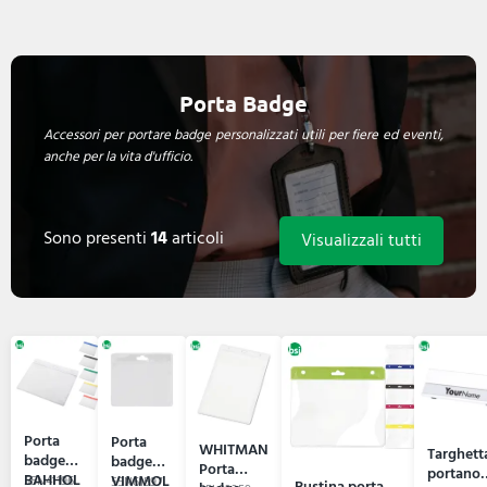
Porta Badge
Accessori per portare badge personalizzati utili per fiere ed eventi,
anche per la vita d'ufficio.
Sono presenti
14
articoli
Visualizzali tutti
Porta
Porta
WHITMAN
Targhett
badge
badge
Porta
portano
BAHHOL
VIMMOL
55N41196
55N61597
Bustina porta