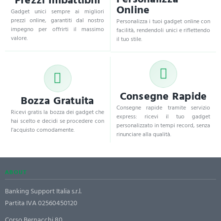
Online
Gadget unici sempre ai migliori
prezzi online, garantiti dal nostro
Personalizza i tuoi gadget online con
impegno per offrirti il massimo
facilità, rendendoli unici e riflettendo
valore.
il tuo stile.
Consegne Rapide
Bozza Gratuita
Consegne rapide tramite servizio
Ricevi gratis la bozza dei gadget che
express: ricevi il tuo gadget
hai scelto e decidi se procedere con
personalizzato in tempi record, senza
l'acquisto comodamente.
rinunciare alla qualità.
ABOUT
Banking Support Italia s.r.l.
Partita IVA 02560450120
Corso Bernacchi,80