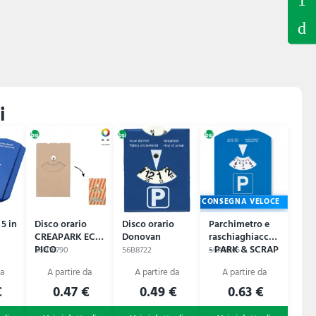
i
CONSEGNA VELOCE
 5 in
Disco orario
Disco orario
Parchimetro e
CREAPARK ECO
Donovan
raschiaghiaccio
PICO
- PARK & SCRAP
56N16790
56B8722
56A8945
€
0.47 €
0.49 €
0.63 €