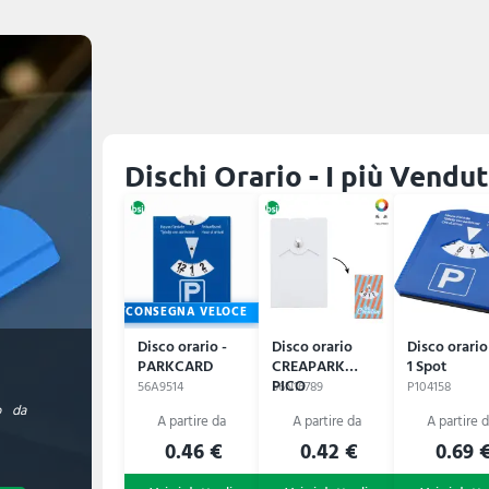
Dischi Orario - I più Vendut
CONSEGNA VELOCE
Disco orario -
Disco orario
Disco orario
PARKCARD
CREAPARK
1 Spot
PICO
56A9514
56N16789
P104158
o da
0.46 €
0.42 €
0.69 