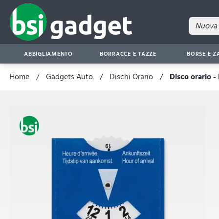
ABBIGLIAMENTO
BORRACCE E TAZZE
BORSE E Z
Home
Gadgets Auto
Dischi Orario
Disco orario