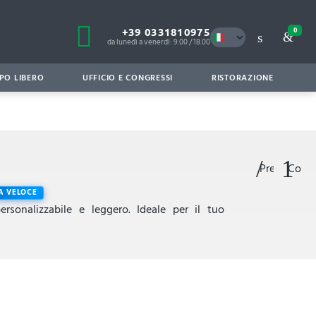
+39 0331810975
0
da lunedì a venerdì: 9.00 / 18.00
PO LIBERO
UFFICIO E CONGRESSI
RISTORAZIONE
Preferiti
Confr
 VELOCE
rsonalizzabile e leggero. Ideale per il tuo