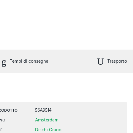
Tempi di consegna
Trasporto
56A9514
PRODOTTO
Amsterdam
INO
Dischi Orario
IE