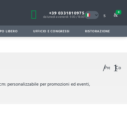
+39 0331810975
0
da lunedì a venerdì: 9.00 / 18.00
PO LIBERO
UFFICIO E CONGRESSI
RISTORAZIONE
Preferiti
Confr
cm: personalizzabile per promozioni ed eventi,