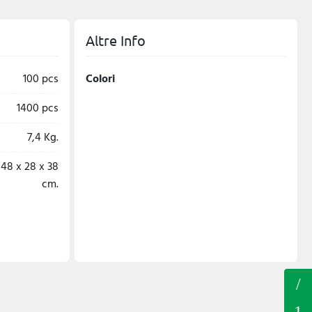
Altre Info
100 pcs
Colori
1400 pcs
7,4 Kg.
48 x 28 x 38
cm.