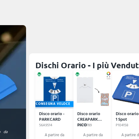
Dischi Orario - I più Vendut
CONSEGNA VELOCE
Disco orario -
Disco orario
Disco orario
PARKCARD
CREAPARK
1 Spot
PICO
56A9514
56N16789
P104158
o da