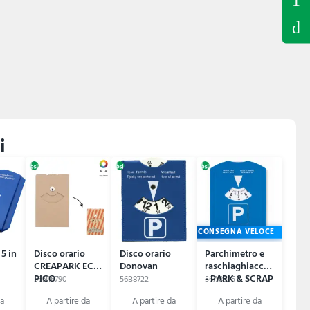
i
CONSEGNA VELOCE
 5 in
Disco orario
Disco orario
Parchimetro e
CREAPARK ECO
Donovan
raschiaghiaccio
PICO
- PARK & SCRAP
56N16790
56B8722
56A8945