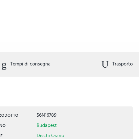
Tempi di consegna
Trasporto
56N16789
PRODOTTO
Budapest
INO
Dischi Orario
IE