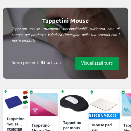
Tappetini Mouse
Tappetini mouse totalmente personalizzabili sull'intera area di
stampa del prodotto. Valorizza l'immagine della tua azienda con i
nostri prodotti.
Sono presenti
43
articoli
Visualizzali tutti
CONSEGNA VELOCE
Tappetino
Tappetino
mouse
Mouse pad
Tappetino
Tap
per mouse
POINTER
57N41396
per
Mouse Per
Mou