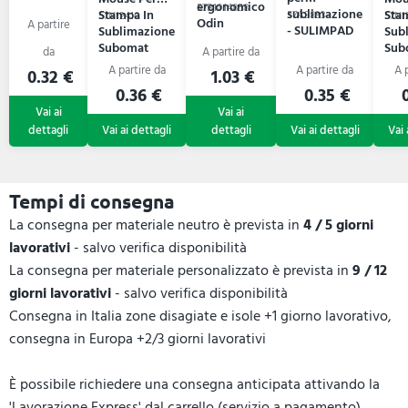
ergonomico
57B1014858
sublimazione
Stampa In
Sta
57A9833
57N12410
57N1
Odin
- SULIMPAD
Sublimazione
Sub
Subomat
Sub
0.32 €
1.03 €
0.36 €
0.35 €
0
Tempi di consegna
La consegna per materiale neutro è prevista in
4 / 5 giorni
lavorativi
- salvo verifica disponibilità
La consegna per materiale personalizzato è prevista in
9 / 12
giorni lavorativi
- salvo verifica disponibilità
Consegna in Italia zone disagiate e isole +1 giorno lavorativo,
consegna in Europa +2/3 giorni lavorativi
È possibile richiedere una consegna anticipata attivando la
'Lavorazione Express' dal carrello (servizio a pagamento).