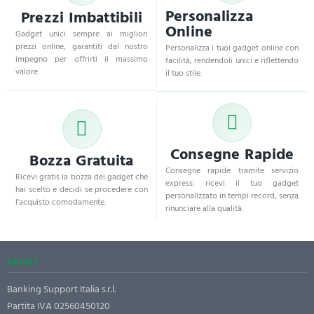
Personalizza
Prezzi Imbattibili
Online
Gadget unici sempre ai migliori
prezzi online, garantiti dal nostro
Personalizza i tuoi gadget online con
impegno per offrirti il massimo
facilità, rendendoli unici e riflettendo
valore.
il tuo stile.
Consegne Rapide
Bozza Gratuita
Consegne rapide tramite servizio
Ricevi gratis la bozza dei gadget che
express: ricevi il tuo gadget
hai scelto e decidi se procedere con
personalizzato in tempi record, senza
l'acquisto comodamente.
rinunciare alla qualità.
ABOUT
Banking Support Italia s.r.l.
Partita IVA 02560450120