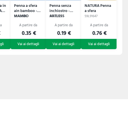
a in
Penna a sfera
Penna senza
NATURA Penna
A
ain bamboo -
inchiostro -
a sfera
MAMBO
ARTLESS
59A2606
59A6730
59L91647
€
0.35 €
0.19 €
0.76 €