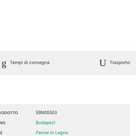
Tempi di consegna
Trasporto
59N00503
PRODOTTO
Budapest
INO
Penne in Legno
IE