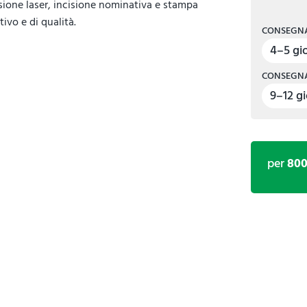
isione laser, incisione nominativa e stampa
vo e di qualità.
CONSEGNA
4–5 gio
CONSEGNA
9–12 gi
per
80