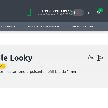
+39 0331810975
0
da lunedì a venerdì: 9.00 / 18.00
PO LIBERO
UFFICIO E CONGRESSI
RISTORAZIONE
ile Looky
Preferiti
Confr
TA
o: meccanismo a pulsante, refill blu da 1 mm.