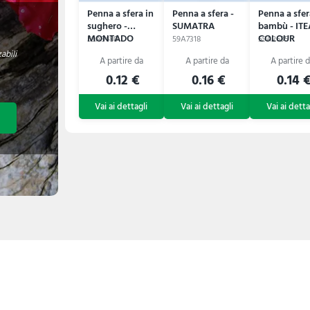
Penna a sfera in
Penna a sfera -
Penna a sfer
sughero -
SUMATRA
bambù - ITE
MONTADO
COLOUR
59A9480
59A7318
59A2635
abili
0.12 €
0.16 €
0.14 