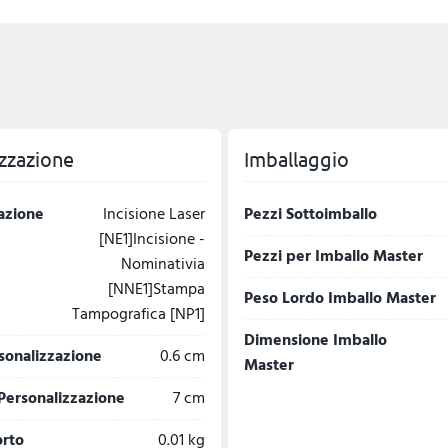
zzazione
Imballaggio
azione
Incisione Laser
Pezzi Sottoimballo
[NE1]Incisione -
Pezzi per Imballo Master
Nominativia
[NNE1]Stampa
Peso Lordo Imballo Master
Tampografica [NP1]
Dimensione Imballo
sonalizzazione
0.6 cm
Master
Personalizzazione
7 cm
orto
0.01 kg