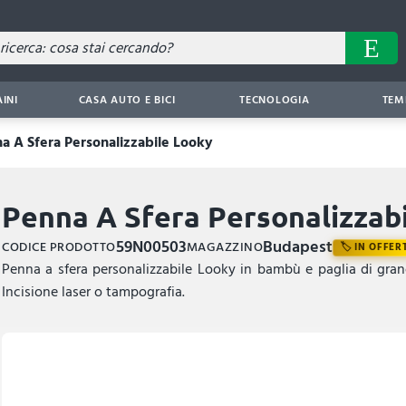
AINI
CASA AUTO E BICI
TECNOLOGIA
TEM
a A Sfera Personalizzabile Looky
Penna A Sfera Personalizzab
59N00503
Budapest
CODICE PRODOTTO
MAGAZZINO
IN OFFER
Penna a sfera personalizzabile Looky in bambù e paglia di gran
Incisione laser o tampografia.