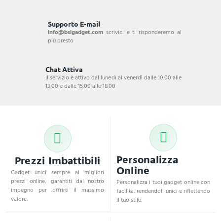
Supporto E-mail
info@bsigadget.com
scrivici e ti risponderemo al
più presto
Chat Attiva
Il servizio è attivo dal lunedì al venerdì dalle 10.00 alle
13.00 e dalle 15.00 alle 18.00
Personalizza
Prezzi Imbattibili
Online
Gadget unici sempre ai migliori
prezzi online, garantiti dal nostro
Personalizza i tuoi gadget online con
impegno per offrirti il massimo
facilità, rendendoli unici e riflettendo
valore.
il tuo stile.