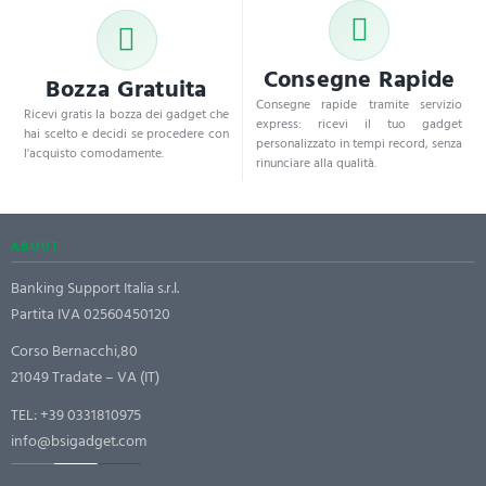
Consegne Rapide
Bozza Gratuita
Consegne rapide tramite servizio
Ricevi gratis la bozza dei gadget che
express: ricevi il tuo gadget
hai scelto e decidi se procedere con
personalizzato in tempi record, senza
l'acquisto comodamente.
rinunciare alla qualità.
ABOUT
Banking Support Italia s.r.l.
Partita IVA 02560450120
Corso Bernacchi,80
21049 Tradate – VA (IT)
TEL:
+39 0331810975
info@bsigadget.com