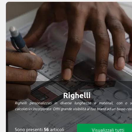
Righelli
Righelli personalizzati in diverse lunghezze e materiali, con o s
calcolatrici incorporate. Offri grande visibilità al tuo brand ad un basso cos
Sono presenti
56
articoli
Visualizzali tutti