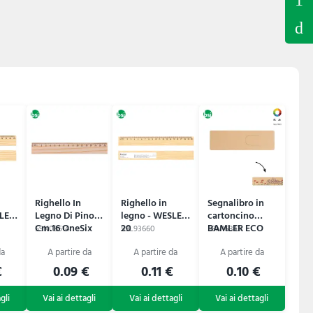
Righello In
Righello in
Segnalibro in
SLEY
Legno Di Pino
legno - WESLEY
cartoncino
Cm.16 OneSix
20
BAMLER ECO
59N08514
59L93660
59N16843
€
0.09 €
0.11 €
0.10 €