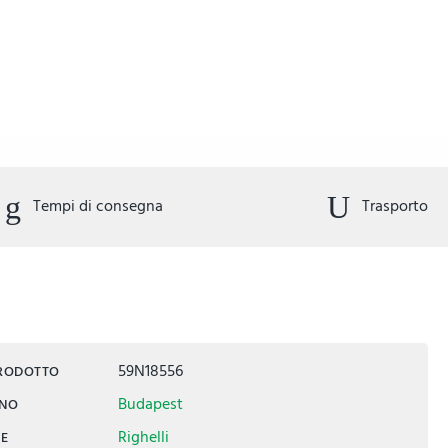
Tempi di consegna
Trasporto
59N18556
PRODOTTO
Budapest
INO
Righelli
IE