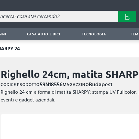
AINI
CASA AUTO E BICI
TECNOLOGIA
TEM
SHARPY 24
Righello 24cm, matita SHARP
59N18556
Budapest
CODICE PRODOTTO
MAGAZZINO
Righello 24 cm a forma di matita SHARPY: stampa UV Fullcolor, pla
eventi e gadget aziendali.