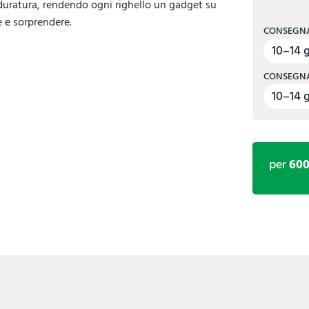
 duratura, rendendo ogni righello un gadget su
e e sorprendere.
CONSEGNA
10–14 g
CONSEGNA
10–14 g
per
60