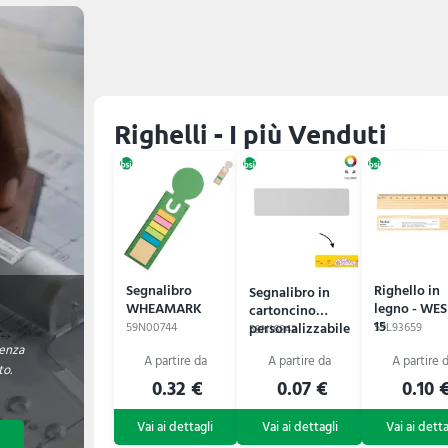
Righelli - I più Venduti
Segnalibro
Righello in
Segnalibro in
WHEAMARK
legno - WE
cartoncino
15
personalizzabile
59N00744
59L93659
59N16842
BAMLER
enza
to.
0.32 €
0.07 €
0.10 