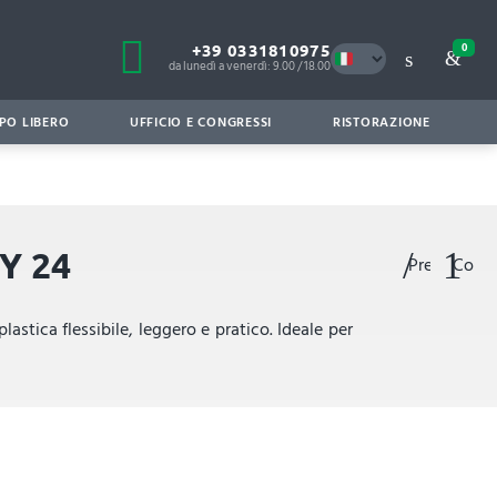
+39 0331810975
0
da lunedì a venerdì: 9.00 / 18.00
PO LIBERO
UFFICIO E CONGRESSI
RISTORAZIONE
Y 24
Preferiti
Confr
stica flessibile, leggero e pratico. Ideale per