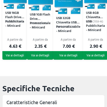
USB 16GB
USB 4GB
USB 1GB Flash
Flash Drive
Chiavetta
USB 32GB
Drive
Pubblicitaria
USB
90PRC1159-16G
90PRC1159-4G
Chiavetta USB
Promozionale
90PRC1159-1G
- Minicard
Pubblicitaria
Personalizzabile
- Minicard
90PRC1159-32G
- Minicard
- Minicard
4.63 €
2.35 €
7.00 €
2.90 €
Specifiche Tecniche
Caratteristiche Generali