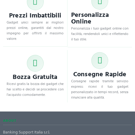
Personalizza
Prezzi Imbattibili
Online
Gadget unici sempre ai migliori
prezzi online, garantiti dal nostro
Personalizza i tuoi gadget online con
impegno per offrirti il massimo
facilità, rendendoli unici e riflettendo
valore.
il tuo stile.
Consegne Rapide
Bozza Gratuita
Consegne rapide tramite servizio
Ricevi gratis la bozza dei gadget che
express: ricevi il tuo gadget
hai scelto e decidi se procedere con
personalizzato in tempi record, senza
l'acquisto comodamente.
rinunciare alla qualità.
ABOUT
Banking Support Italia s.r.l.