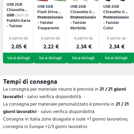
USB 2GB
USB 2GB
USB 2GB
USB 2GB
Chiavetta
Flash Drive
Chiavetta USB
Chiavetta USB
USB
90PRC1001-2G
Promozionale
Promozionale
Promozionale
90PRC1106-2G
90PRC1102-2G
90PRC1101-2G
Pubblicitaria
- Twister
- Twister
- Twister
- Twister
Trasparente
Morbida
Color
2.05 €
2.22 €
2.34 €
2.34 €
Tempi di consegna
La consegna per materiale neutro è prevista in
21 / 21 giorni
lavorativi
- salvo verifica disponibilità
La consegna per materiale personalizzato è prevista in
21 / 21
giorni lavorativi
- salvo verifica disponibilità
Consegna in Italia zone disagiate e isole +1 giorno lavorativo,
consegna in Europa +2/3 giorni lavorativi