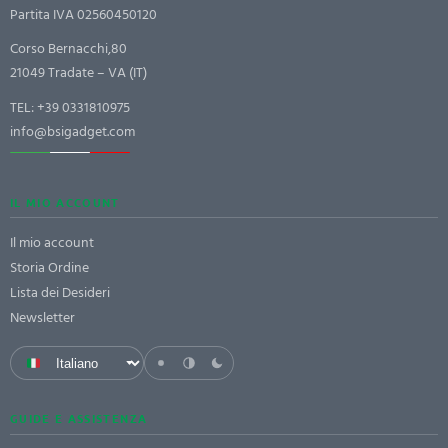
Partita IVA 02560450120
Corso Bernacchi,80
21049 Tradate – VA (IT)
TEL:
+39 0331810975
info@bsigadget.com
IL MIO ACCOUNT
Il mio account
Storia Ordine
Lista dei Desideri
Newsletter
GUIDE E ASSISTENZA