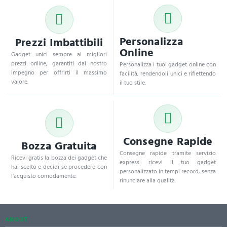
Personalizza
Prezzi Imbattibili
Online
Gadget unici sempre ai migliori
prezzi online, garantiti dal nostro
Personalizza i tuoi gadget online con
impegno per offrirti il massimo
facilità, rendendoli unici e riflettendo
valore.
il tuo stile.
Consegne Rapide
Bozza Gratuita
Consegne rapide tramite servizio
Ricevi gratis la bozza dei gadget che
express: ricevi il tuo gadget
hai scelto e decidi se procedere con
personalizzato in tempi record, senza
l'acquisto comodamente.
rinunciare alla qualità.
ABOUT