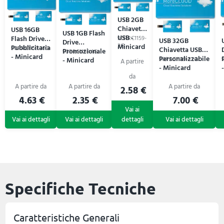
USB 2GB
Chiavetta
USB 16GB
USB 1GB Flash
USB -
Flash Drive
90PRC1159-
USB 32GB
Drive
Minicard
2G
Pubblicitaria
90PRC1159-16G
Chiavetta USB
Promozionale
90PRC1159-1G
- Minicard
Personalizzabile
- Minicard
90PRC1159-32G
- Minicard
2.58 €
4.63 €
2.35 €
7.00 €
Specifiche Tecniche
Caratteristiche Generali