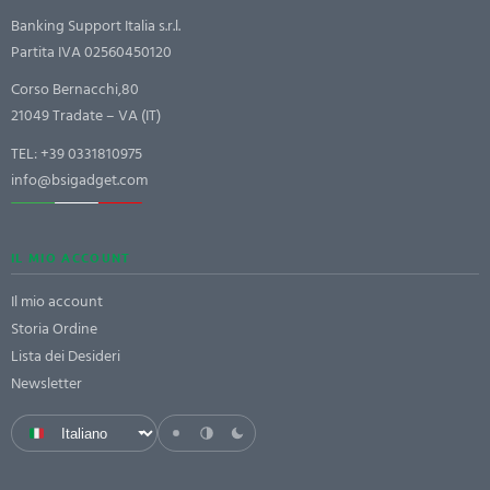
Banking Support Italia s.r.l.
Partita IVA 02560450120
Corso Bernacchi,80
21049 Tradate – VA (IT)
TEL:
+39 0331810975
info@bsigadget.com
IL MIO ACCOUNT
Il mio account
Storia Ordine
Lista dei Desideri
Newsletter