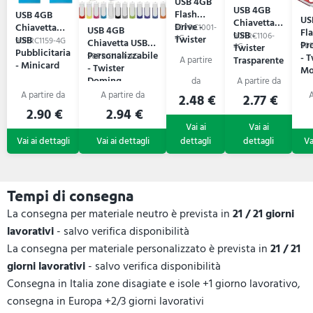
USB 4GB
USB 4GB
Flash
USB 4GB
US
Chiavetta
Drive -
Chiavetta
90PRC1001-
USB 4GB
Fl
USB -
90PRC1106-
Twister
4G
USB
90PRC1159-4G
Chiavetta USB
Pr
90
Twister
4G
Pubblicitaria
Personalizzabile
90PRC1104-4G
- T
Trasparente
- Minicard
- Twister
Mo
Doming
2.48 €
2.77 €
2.90 €
2.94 €
Tempi di consegna
La consegna per materiale neutro è prevista in
21 / 21 giorni
lavorativi
- salvo verifica disponibilità
La consegna per materiale personalizzato è prevista in
21 / 21
giorni lavorativi
- salvo verifica disponibilità
Consegna in Italia zone disagiate e isole +1 giorno lavorativo,
consegna in Europa +2/3 giorni lavorativi